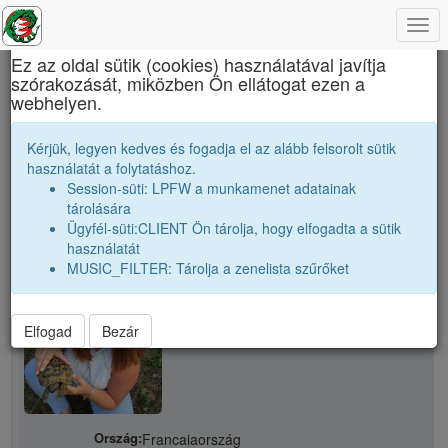
Togg
×
navi
Ez az oldal sütik (cookies) használatával javítja
szórakozását, miközben Ön ellátogat ezen a
Báthory István Elméleti Líceum
webhelyen.
S. Anna
Kérjük, legyen kedves és fogadja el az alább felsorolt sütik
használatát a folytatáshoz.
Session-süti: LPFW a munkamenet adatainak
person
tárolására
Ügyfél-süti:CLIENT Ön tárolja, hogy elfogadta a sütik
használatát
person
S. Anna
MUSIC_FILTER: Tárolja a zenelista szűrőket
Elfogad
Bezár
Ország:
Francaiaország