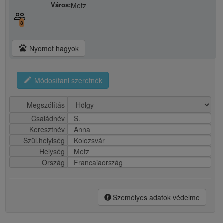
Város:
Metz
people_outline
8
pets
Nyomot hagyok
edit
Módosítani szeretnék
Megszólítás
Családnév
S.
Keresztnév
Anna
Szül.helyiség
Kolozsvár
Helység
Metz
Ország
Francaiaország
Személyes adatok védelme