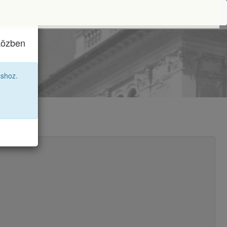
iközben
áshoz.