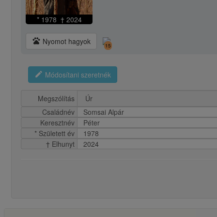
* 1978 † 2024
pets
Nyomot hagyok
15
edit
Módosítani szeretnék
Megszólítás
Családnév
Somsai Alpár
Keresztnév
Péter
* Született év
1978
† Elhunyt
2024