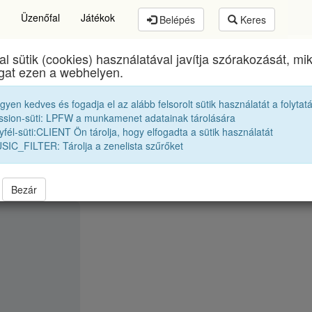
Üzenőfal
Játékok
Belépés
Keres
al sütik (cookies) használatával javítja szórakozását, m
Brassai Sámuel Líceum
egykori diákjai
1996 12C
ogat ezen a webhelyen.
egyen kedves és fogadja el az alább felsorolt sütik használatát a folytat
Somsai Alpár Péter
ssion-süti: LPFW a munkamenet adatainak tárolására
fél-süti:CLIENT Ön tárolja, hogy elfogadta a sütik használatát
SIC_FILTER: Tárolja a zenelista szűrőket
Bezár