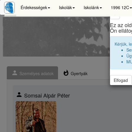
Érdekességek
Iskolák
Iskolánk
1996 12C
×
Ez az old
Ön ellát
Kérjük, l
Se
Ügy
MU
person
whatshot
Személyes adatok
Gyertyák
Elfogad
person
Somsai Alpár Péter