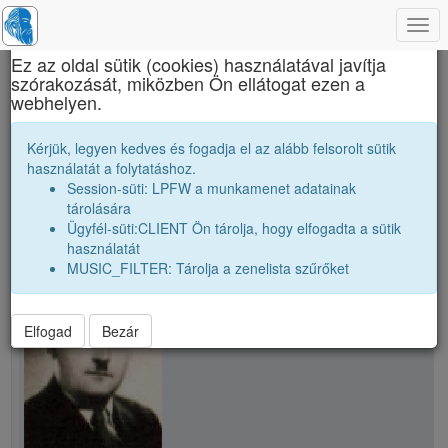
Togg
×
navi
Ez az oldal sütik (cookies) használatával javítja
szórakozását, miközben Ön ellátogat ezen a
Brassai Sámuel Líceum
webhelyen.
Tanári kar
Tóth András
Kérjük, legyen kedves és fogadja el az alább felsorolt sütik
használatát a folytatáshoz.
Session-süti: LPFW a munkamenet adatainak
person
whatshot
folder_shared
tárolására
Ügyfél-süti:CLIENT Ön tárolja, hogy elfogadta a sütik
használatát
school
Tóth András
MUSIC_FILTER: Tárolja a zenelista szűrőket
Elfogad
Bezár