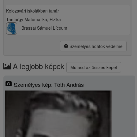
Kolozsvári iskolákban tanár
Tantárgy Matematika, Fizika
Brassai Sámuel Líceum
Személyes adatok védelme
A legjobb képek
Mutasd az összes képet
photo_camera
Személyes kép: Tóth András