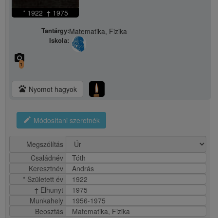
* 1922 † 1975
Tantárgy:
Matematika, Fizika
Iskola:
camera_alt
1
pets
Nyomot hagyok
edit
Módosítani szeretnék
Megszólítás
Családnév
Tóth
Keresztnév
András
* Született év
1922
† Elhunyt
1975
Munkahely
1956-1975
Beosztás
Matematika, Fizika