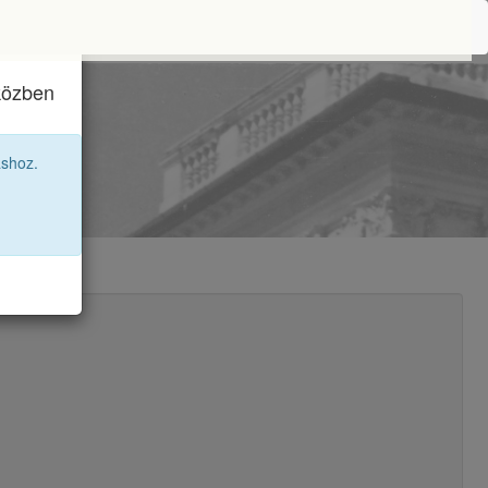
iközben
agozat
áshoz.