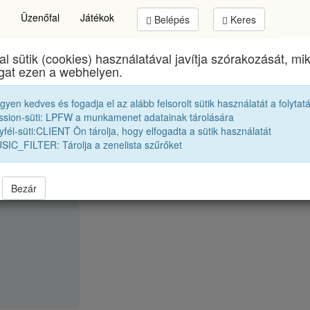
Üzenőfal
Játékok
Belépés
Keres
al sütik (cookies) használatával javítja szórakozását, m
sai Sámuel Líceum
egykori diákjai
1956 10C esti t
ogat ezen a webhelyen.
egyen kedves és fogadja el az alább felsorolt sütik használatát a folytat
V. Cecilia
ssion-süti: LPFW a munkamenet adatainak tárolására
fél-süti:CLIENT Ön tárolja, hogy elfogadta a sütik használatát
SIC_FILTER: Tárolja a zenelista szűrőket
Bezár