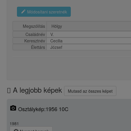
edit
Módosítani szeretnék
Megszólítás
Családnév
V.
Keresztnév
Cecilia
Élettárs
József
A legjobb képek
Mutasd az összes képet
photo_camera
Osztálykép:1956 10C
1981