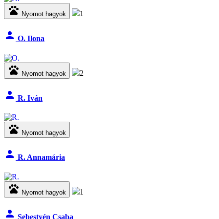
pets
1
Nyomot hagyok
person
O. Ilona
pets
2
Nyomot hagyok
person
R. Iván
pets
Nyomot hagyok
person
R. Annamária
pets
1
Nyomot hagyok
person
Sebestyén Csaba