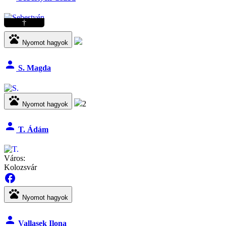
†
pets
Nyomot hagyok
person
S. Magda
pets
2
Nyomot hagyok
person
T. Ádám
Város:
Kolozsvár
facebook
pets
Nyomot hagyok
person
Vallasek Ilona