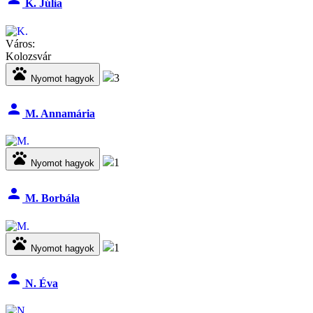
K. Júlia
Város:
Kolozsvár
pets
3
Nyomot hagyok
person
M. Annamária
pets
1
Nyomot hagyok
person
M. Borbála
pets
1
Nyomot hagyok
person
N. Éva