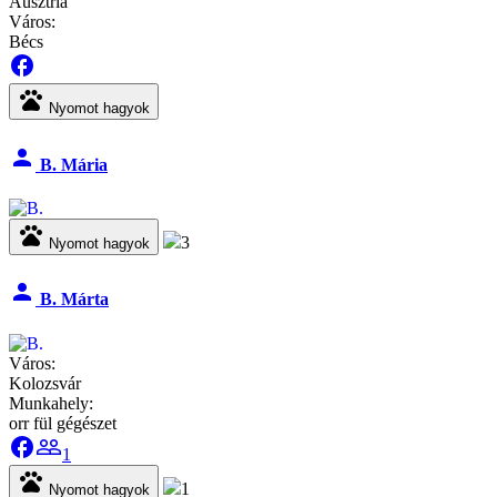
Ausztria
Város:
Bécs
facebook
pets
Nyomot hagyok
person
B. Mária
pets
3
Nyomot hagyok
person
B. Márta
Város:
Kolozsvár
Munkahely:
orr fül gégészet
facebook
people_outline
1
pets
1
Nyomot hagyok