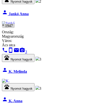
2
Nyomot hagyok
person
Jankó Anna
* 1947
Ország:
Magyarország
Város:
Ács utca
phone
stay_current_portrait
email
camera_alt
3
pets
3
Nyomot hagyok
person
K. Melinda
pets
3
Nyomot hagyok
person
K. Anna