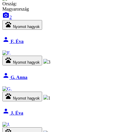
Ország:
Magyarország
camera_alt
2
pets
Nyomot hagyok
person
F. Éva
pets
3
Nyomot hagyok
person
G. Anna
pets
1
Nyomot hagyok
person
J. Éva
pets