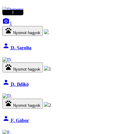
†
camera_alt
1
pets
Nyomot hagyok
person
D. Sarolta
pets
1
Nyomot hagyok
person
D. Ildikó
pets
2
Nyomot hagyok
person
F. Gábor