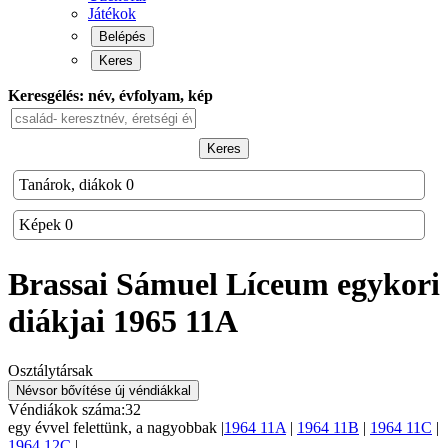
Játékok
Belépés
Keres
Keresgélés: név, évfolyam, kép
Keres
Tanárok, diákok
0
Képek
0
Brassai Sámuel Líceum
egykori
diákjai
1965 11A
Osztálytársak
Névsor bővítése új véndiákkal
Véndiákok száma:
32
egy évvel felettünk, a
nagyobbak |
1964 11A
|
1964 11B
|
1964 11C
|
1964 12C
|