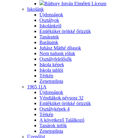
Báthory István Elméleti Líceum
Iskolánk
Újdonságok
Osztályok
Iskolánkról
Emléküket örökké őrizzük
Tanáraink
Barátaink
Juhász Máthé díjasok
Nem tudunk róluk
Osztályfelelősők
Iskola képek
Iskola tablói
Térkép
Zenetoplista
1965 11A
Újdonságok
Véndiákok névsora
32
Emléküket örökké örizzük
Osztályképek
4
Térkép
A következő Találkozó
Tanárok infók
Zenetoplista
Üzenőfal