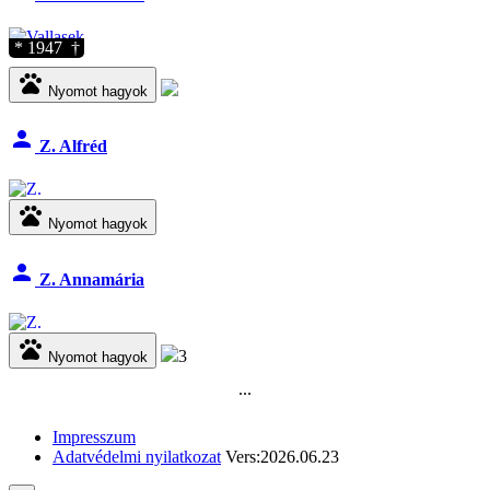
* 1947 †
pets
Nyomot hagyok
person
Z. Alfréd
pets
Nyomot hagyok
person
Z. Annamária
pets
3
Nyomot hagyok
...
Impresszum
Adatvédelmi nyilatkozat
Vers:2026.06.23