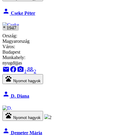
person
Cseke Péter
* 1947
Ország:
Magyarország
Város:
Budapest
Munkahely:
nyugdijjas
email
facebook
camera_alt
people_outline
1
2
pets
Nyomot hagyok
person
D. Diana
pets
2
Nyomot hagyok
person
Demeter Mária