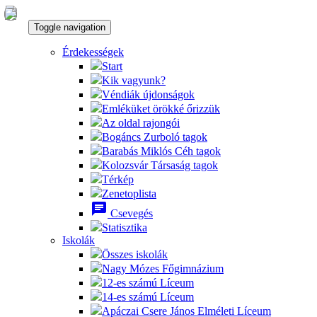
Toggle navigation
Érdekességek
Start
Kik vagyunk?
Véndiák újdonságok
Emléküket örökké őrizzük
Az oldal rajongói
Bogáncs Zurboló tagok
Barabás Miklós Céh tagok
Kolozsvár Társaság tagok
Térkép
Zenetoplista
chat
Csevegés
Statisztika
Iskolák
Összes iskolák
Nagy Mózes Főgimnázium
12-es számú Líceum
14-es számú Líceum
Apáczai Csere János Elméleti Líceum