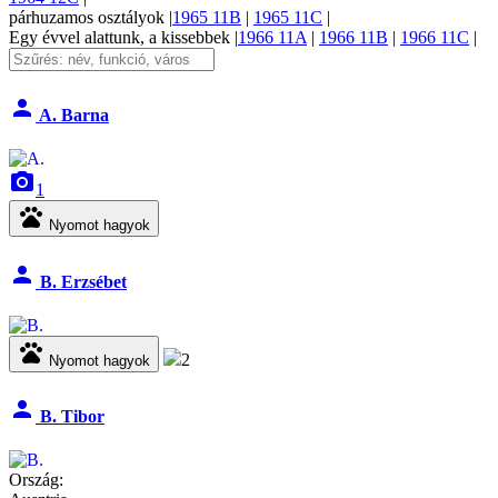
párhuzamos
osztályok
|
1965 11B
|
1965 11C
|
Egy évvel alattunk, a
kissebbek |
1966 11A
|
1966 11B
|
1966 11C
|
person
A. Barna
camera_alt
1
pets
Nyomot hagyok
person
B. Erzsébet
pets
2
Nyomot hagyok
person
B. Tibor
Ország: