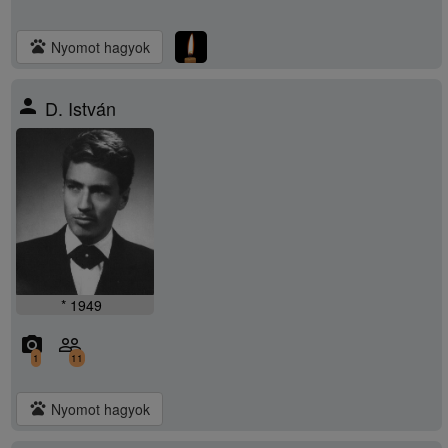
pets
Nyomot hagyok
person
D. István
* 1949
camera_alt
people_outline
1
11
pets
Nyomot hagyok