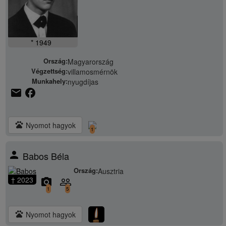
* 1949
Ország:
Magyarország
Végzettség:
villamosmérnök
Munkahely:
nyugdíjas
email
facebook
pets
Nyomot hagyok
1
person
Babos Béla
Ország:
Ausztria
† 2023
camera_alt
people_outline
1
5
pets
Nyomot hagyok