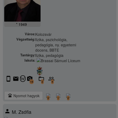
* 1949
Város:
Kolozsvár
Végzettség:
fizika, pszichológia,
pedagógia, ny. egyetemi
docens, BBTE
Tantárgy:
fizika, pedagógia
Iskola:
stay_current_portrait
email
camera_alt
folder_open
people_outline
W
18
2
4
pets
Nyomot hagyok
3
1
2
person
M. Zsófia