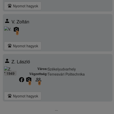
pets
Nyomot hagyok
person
V. Zoltán
camera_alt
1
pets
Nyomot hagyok
person
Z. László
Város:
Székelyudvarhely
* 1949
Végzettség:
Temesvári Politechnika
facebook
camera_alt
people_outline
2
2
pets
Nyomot hagyok
...