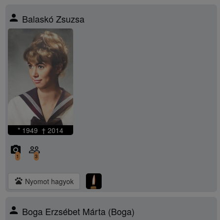
person
Balaskó Zsuzsa
* 1949 † 2014
camera_alt
people_outline
1
3
pets
Nyomot hagyok
person
Boga Erzsébet Márta (Boga)