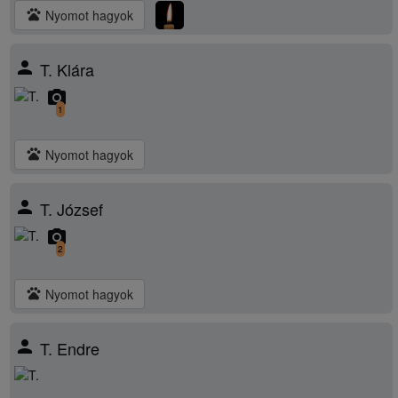
pets
Nyomot hagyok
person
T. Klára
camera_alt
1
pets
Nyomot hagyok
person
T. József
camera_alt
2
pets
Nyomot hagyok
person
T. Endre