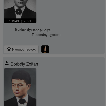
* 1949 † 2021
Munkahely:
Babeș-Bolyai
Tudományegyetem
pets
Nyomot hagyok
person
Borbély Zoltán