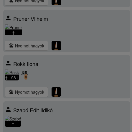
pets
Nyomot hagyok
person
Pruner Vilhelm
†
pets
Nyomot hagyok
person
Rokk Ilona
people_outline
† 1981
9
pets
Nyomot hagyok
person
Szabó Edit Ildikó
†