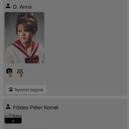
person
D. Anna
camera_alt
people_outline
1
7
pets
Nyomot hagyok
person
Földes Péter Kornél
†