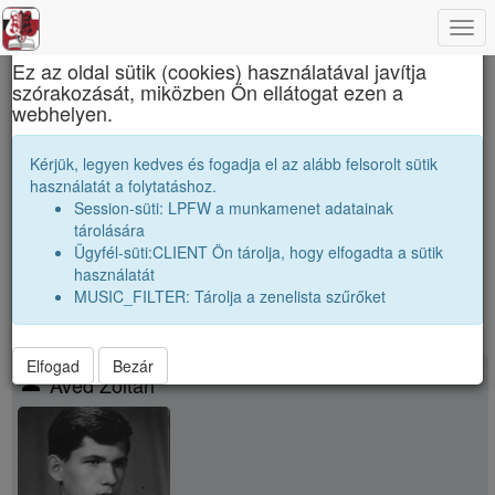
Togg
×
navi
Ez az oldal sütik (cookies) használatával javítja
szórakozását, miközben Ön ellátogat ezen a
Apáczai Csere János Elméleti Líceum
webhelyen.
Osztálytársak
Kérjük, legyen kedves és fogadja el az alább felsorolt sütik
használatát a folytatáshoz.
Névsor bővítése új véndiákkal
Session-süti: LPFW a munkamenet adatainak
Véndiákok száma:
26
tárolására
nagyobbak |
1966 11A
|
1966 11B
|
1966 11C
|
Ügyfél-süti:CLIENT Ön tárolja, hogy elfogadta a sütik
párhuzamos
|
1967 11B
|
1967 11C
|
használatát
MUSIC_FILTER: Tárolja a zenelista szűrőket
Elfogad
Bezár
person
Avéd Zoltán