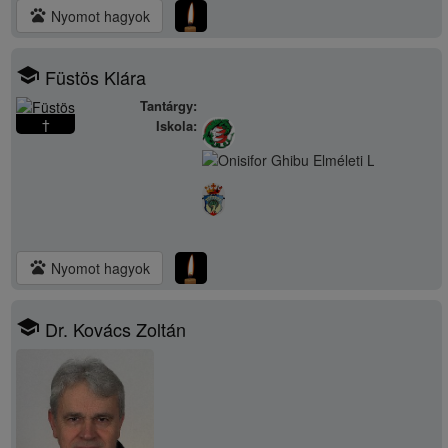
pets
Nyomot hagyok
school
Füstös Klára
Tantárgy:
†
Iskola:
pets
Nyomot hagyok
school
Dr. Kovács Zoltán