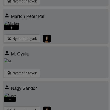
pets
Nyomot hagyok
person
Márton Péter Pál
†
pets
Nyomot hagyok
person
M. Gyula
pets
Nyomot hagyok
person
Nagy Sándor
†