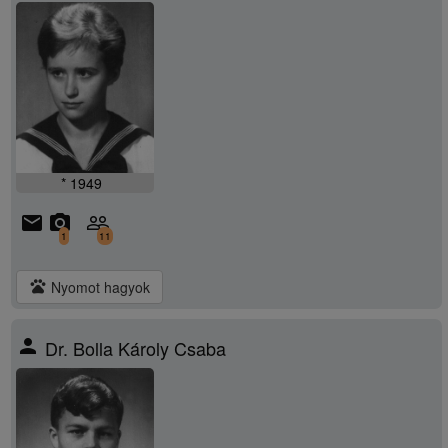
* 1949
email
camera_alt
people_outline
1
11
pets
Nyomot hagyok
person
Dr. Bolla Károly Csaba