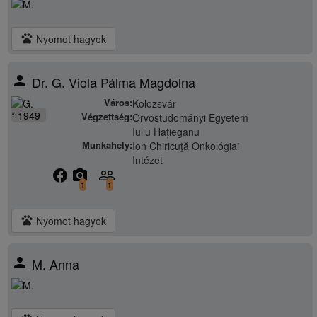
pets
Nyomot hagyok
person
Dr. G. Viola Pálma Magdolna
Város:
Kolozsvár
* 1949
Végzettség:
Orvostudományi Egyetem
Iuliu Hațieganu
Munkahely:
Ion Chiricuţă Onkológiai
Intézet
facebook
camera_alt
people_outline
1
1
pets
Nyomot hagyok
person
M. Anna