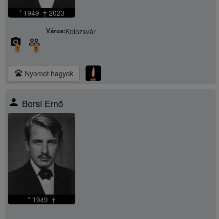
* 1949 † 2023
Város:
Kolozsvár
camera_alt
people_outline
1
3
pets
Nyomot hagyok
person
Borsi Ernő
* 1949 †