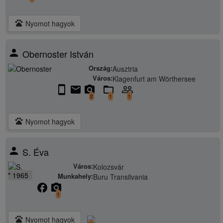
pets
Nyomot hagyok
person
Obernoster István
Ország:
Ausztria
Város:
Klagenfurt am Wörthersee
stay_current_portrait
email
camera_alt
folder_open
people_outline
2
1
1
pets
Nyomot hagyok
person
S. Éva
Város:
Kolozsvár
* 1965
Munkahely:
Buru Transilvania
facebook
camera_alt
1
pets
Nyomot hagyok