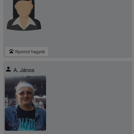
pets
Nyomot hagyok
person
A. János