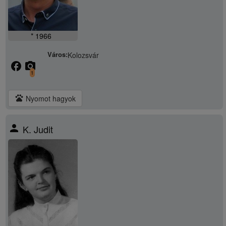
* 1966
Város:
Kolozsvár
facebook
camera_alt
1
pets
Nyomot hagyok
person
K. Judit