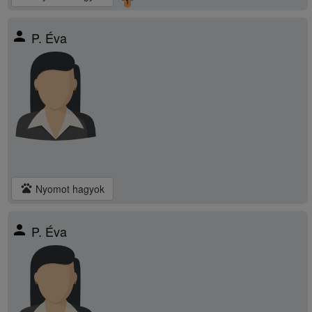
1
person
P. Éva
pets
Nyomot hagyok
person
P. Éva