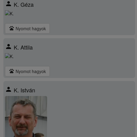
person
K. Géza
pets
Nyomot hagyok
person
K. Attila
pets
Nyomot hagyok
person
K. István