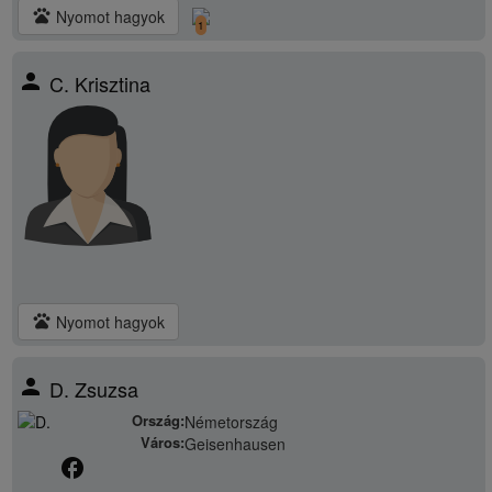
pets
Nyomot hagyok
1
person
C. Krisztina
pets
Nyomot hagyok
person
D. Zsuzsa
Ország:
Németország
Város:
Geisenhausen
facebook