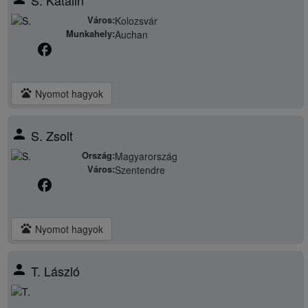
S. Katalin
Város:
Kolozsvár
Munkahely:
Auchan
facebook
pets
Nyomot hagyok
person
S. Zsolt
Ország:
Magyarország
Város:
Szentendre
facebook
pets
Nyomot hagyok
person
T. László