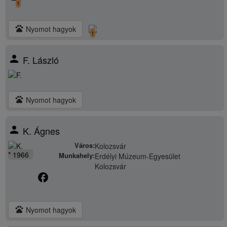
1
pets
Nyomot hagyok
1
person
F. László
pets
Nyomot hagyok
person
K. Ágnes
Város:
Kolozsvár
* 1966
Munkahely:
Erdélyi Múzeum-Egyesület
Kolozsvár
facebook
pets
Nyomot hagyok