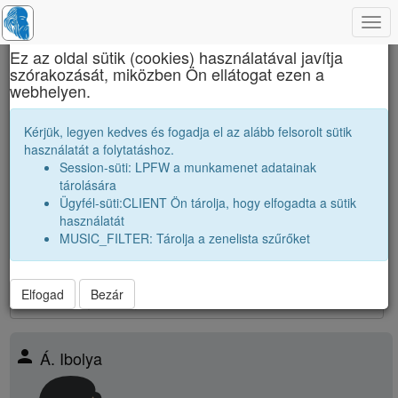
Togg
×
navi
Ez az oldal sütik (cookies) használatával javítja
szórakozását, miközben Ön ellátogat ezen a
Brassai Sámuel Líceum
webhelyen.
Osztálytársak
Kérjük, legyen kedves és fogadja el az alább felsorolt sütik
használatát a folytatáshoz.
Névsor bővítése új véndiákkal
Session-süti: LPFW a munkamenet adatainak
Véndiákok száma:
39
tárolására
nagyobbak |
1983 12A
|
1983 12B
|
Ügyfél-süti:CLIENT Ön tárolja, hogy elfogadta a sütik
párhuzamos
|
1984 12B
|
használatát
kissebbek |
1985 12A
|
1985 12B
|
MUSIC_FILTER: Tárolja a zenelista szűrőket
39
találat
Elfogad
Bezár
person
Á. Ibolya