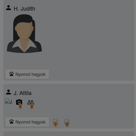
person
H. Judith
pets
Nyomot hagyok
person
J. Attila
camera_alt
people_outline
3
2
pets
Nyomot hagyok
1
2