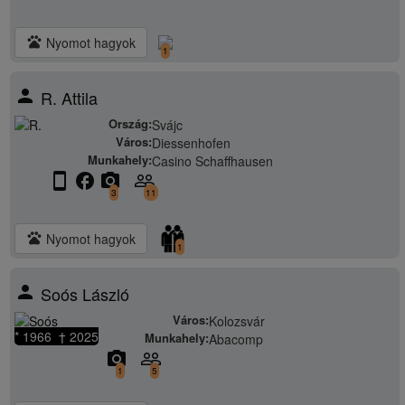
pets
Nyomot hagyok
1
person
R. Attila
Ország:
Svájc
Város:
Diessenhofen
Munkahely:
Casino Schaffhausen
stay_current_portrait
facebook
camera_alt
people_outline
3
11
pets
Nyomot hagyok
1
person
Soós László
Város:
Kolozsvár
* 1966 † 2025
Munkahely:
Abacomp
camera_alt
people_outline
1
5