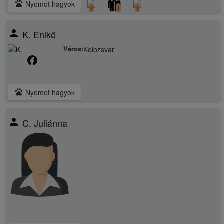
pets
Nyomot hagyok
1
1
1
person
K. Enikő
Város:
Kolozsvár
facebook
pets
Nyomot hagyok
person
C. Juliánna