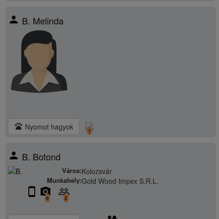
person
B. Melinda
pets
Nyomot hagyok
1
person
B. Botond
Város:
Kolozsvár
Munkahely:
Gold Wood Impex S.R.L.
stay_current_portrait
camera_alt
people_outline
6
2