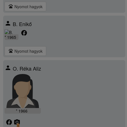
pets
Nyomot hagyok
person
B. Enikő
facebook
* 1965
pets
Nyomot hagyok
person
O. Réka Aliz
* 1966
facebook
camera_alt
1