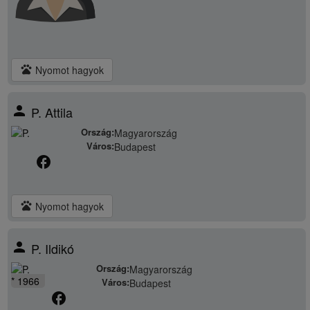
pets
Nyomot hagyok
person
P. Attila
Ország:
Magyarország
Város:
Budapest
facebook
pets
Nyomot hagyok
person
P. Ildikó
Ország:
Magyarország
* 1966
Város:
Budapest
facebook