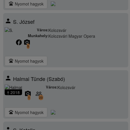
pets
Nyomot hagyok
person
S. József
Város:
Kolozsvár
Munkahely:
Kolozsvári Magyar Opera
facebook
camera_alt
5
pets
Nyomot hagyok
person
Halmai Tünde (Szabó)
Város:
Kolozsvár
† 2018
camera_alt
people_outline
1
23
pets
Nyomot hagyok
person