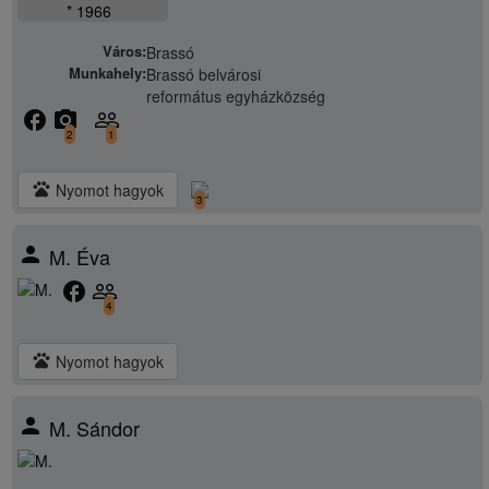
* 1966
Város:
Brassó
Munkahely:
Brassó belvárosi
református egyházközség
facebook
camera_alt
people_outline
2
1
pets
Nyomot hagyok
3
person
M. Éva
facebook
people_outline
4
pets
Nyomot hagyok
person
M. Sándor