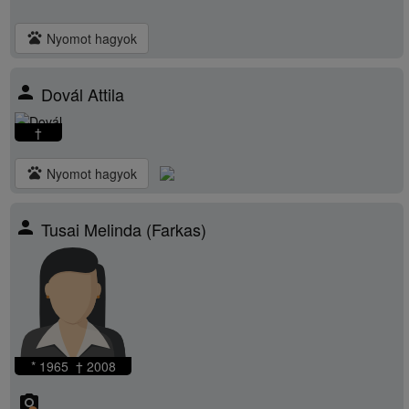
pets
Nyomot hagyok
person
Dovál Attila
†
pets
Nyomot hagyok
person
Tusai Melinda (Farkas)
* 1965 † 2008
camera_alt