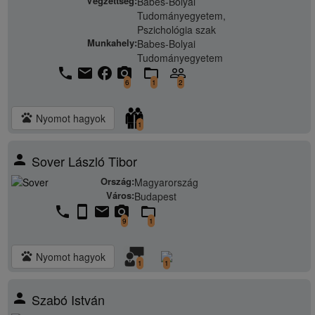
Végzettség:
Babes-Bolyai
Tudományegyetem,
Pszichológia szak
Munkahely:
Babes-Bolyai
Tudományegyetem
phone
email
facebook
camera_alt
folder_open
people_outline
6
1
2
pets
Nyomot hagyok
1
person
Sover László Tibor
Ország:
Magyarország
Város:
Budapest
phone
stay_current_portrait
email
camera_alt
folder_open
9
1
pets
Nyomot hagyok
1
1
person
Szabó István