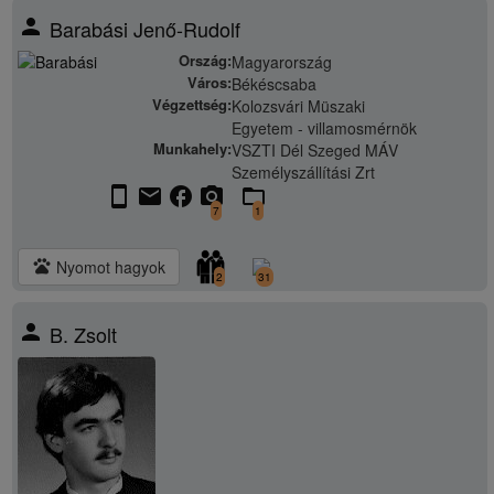
person
Barabási Jenő-Rudolf
Ország:
Magyarország
Város:
Békéscsaba
Végzettség:
Kolozsvári Müszaki
Egyetem - villamosmérnök
Munkahely:
VSZTI Dél Szeged MÁV
Személyszállítási Zrt
stay_current_portrait
email
facebook
camera_alt
folder_open
7
1
pets
Nyomot hagyok
2
31
person
B. Zsolt