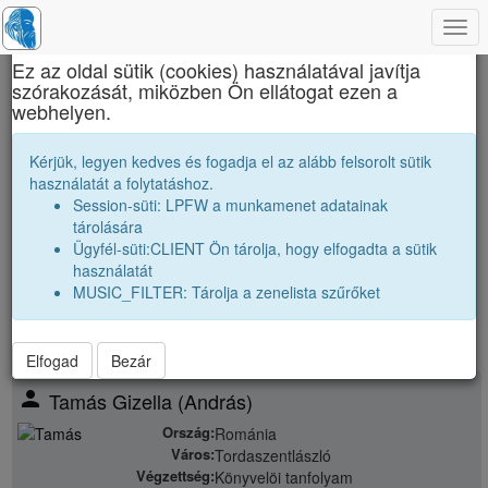
Togg
×
navi
Ez az oldal sütik (cookies) használatával javítja
szórakozását, miközben Ön ellátogat ezen a
Brassai Sámuel Líceum
webhelyen.
1985 12A Osztályfőnök:
Tóth Károly
Kérjük, legyen kedves és fogadja el az alább felsorolt sütik
használatát a folytatáshoz.
Névsor bővítése új véndiákkal
Session-süti: LPFW a munkamenet adatainak
Véndiákok száma:
34
tárolására
nagyobbak |
1984 12A
|
1984 12B
|
Ügyfél-süti:CLIENT Ön tárolja, hogy elfogadta a sütik
párhuzamos
|
1985 12B
|
használatát
kissebbek |
1986 12A
|
1986 12B
|
1986 12C
|
MUSIC_FILTER: Tárolja a zenelista szűrőket
Elfogad
Bezár
person
Tamás Gizella (András)
Ország:
Románia
Város:
Tordaszentlászló
Végzettség:
Könyvelöi tanfolyam