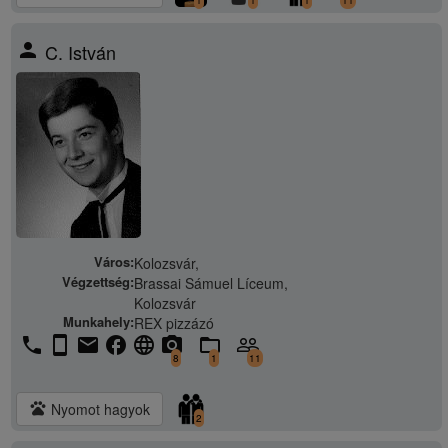
1
1
1
11
person
C. István
Város:
Kolozsvár,
Végzettség:
Brassai Sámuel Líceum,
Kolozsvár
Munkahely:
REX pizzázó
phone
stay_current_portrait
email
facebook
language
camera_alt
folder_open
people_outline
8
1
11
pets
Nyomot hagyok
2