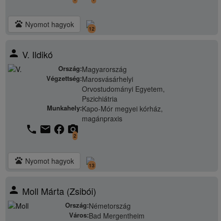
pets
Nyomot hagyok
12
person
V. Ildikó
Ország:
Magyarország
Végzettség:
Marosvásárhelyi
Orvostudományi Egyetem,
Pszichiátria
Munkahely:
Kapo-Mór megyei kórház,
magánpraxis
phone
email
facebook
camera_alt
2
pets
Nyomot hagyok
13
person
Moll Márta (Zsibói)
Ország:
Németország
Város:
Bad Mergentheim