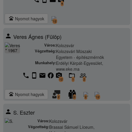
4
pets
Nyomot hagyok
12
person
Veres Ágnes (Fülöp)
Város:
Kolozsvár
* 1967
Végzettség:
Kolozsvári Müszaki
Egyetem - építészmérnök
Munkahely:
Erdélyi Kárpát-Egyesület,
www.eke.ma
phone
stay_current_portrait
email
facebook
camera_alt
folder_open
people_outline
12
1
2
pets
Nyomot hagyok
2
3
2
12
person
S. Eszter
Város:
Kolozsvár
Végzettség:
Brassai Sámuel Líceum,