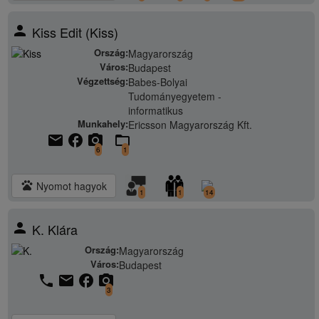
person
Kiss Edit (Kiss)
Ország:
Magyarország
Város:
Budapest
Végzettség:
Babes-Bolyai
Tudományegyetem -
informatikus
Munkahely:
Ericsson Magyarország Kft.
email
facebook
camera_alt
folder_open
6
1
pets
Nyomot hagyok
1
1
14
person
K. Klára
Ország:
Magyarország
Város:
Budapest
phone
email
facebook
camera_alt
3