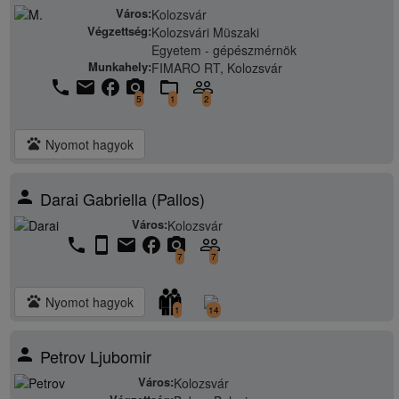
Város:
Kolozsvár
Végzettség:
Kolozsvári Müszaki
Egyetem - gépészmérnök
Munkahely:
FIMARO RT, Kolozsvár
phone
email
facebook
camera_alt
folder_open
people_outline
5
1
2
pets
Nyomot hagyok
person
Darai Gabriella (Pallos)
Város:
Kolozsvár
phone
stay_current_portrait
email
facebook
camera_alt
people_outline
7
7
pets
Nyomot hagyok
1
14
person
Petrov Ljubomir
Város:
Kolozsvár