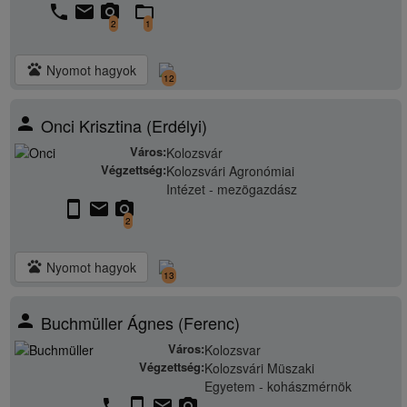
phone
email
camera_alt
folder_open
2
1
pets
Nyomot hagyok
12
person
Onci Krisztina (Erdélyi)
Város:
Kolozsvár
Végzettség:
Kolozsvári Agronómiai
Intézet - mezögazdász
stay_current_portrait
email
camera_alt
2
pets
Nyomot hagyok
13
person
Buchmüller Ágnes (Ferenc)
Város:
Kolozsvar
Végzettség:
Kolozsvári Müszaki
Egyetem - kohászmérnök
phone
stay_current_portrait
email
camera_alt