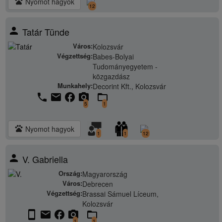
pets
Nyomot hagyok
12
person
Tatár Tünde
Város:
Kolozsvár
Végzettség:
Babes-Bolyai
Tudományegyetem -
közgazdász
Munkahely:
Decorint Kft., Kolozsvár
phone
email
facebook
camera_alt
folder_open
5
1
pets
Nyomot hagyok
1
1
12
person
V. Gabriella
Ország:
Magyarország
Város:
Debrecen
Végzettség:
Brassai Sámuel Líceum,
Kolozsvár
stay_current_portrait
email
facebook
camera_alt
folder_open
1
1