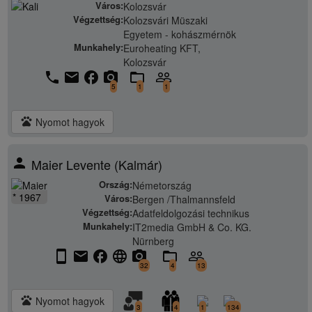
Város:
Kolozsvár
Végzettség:
Kolozsvári Müszaki
Egyetem - kohászmérnök
Munkahely:
Euroheating KFT,
Kolozsvár
phone
email
facebook
camera_alt
folder_open
people_outline
5
1
1
pets
Nyomot hagyok
person
Maier Levente (Kalmár)
Ország:
Németország
* 1967
Város:
Bergen /Thalmannsfeld
Végzettség:
Adatfeldolgozási technikus
Munkahely:
IT2media GmbH & Co. KG.
Nürnberg
stay_current_portrait
email
facebook
language
camera_alt
folder_open
people_outline
32
4
13
pets
Nyomot hagyok
3
4
1
134