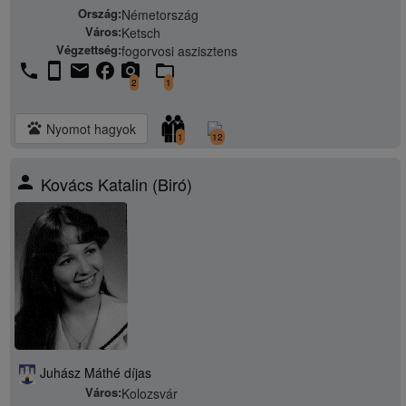
Ország:
Németország
Város:
Ketsch
Végzettség:
fogorvosi aszisztens
phone
stay_current_portrait
email
facebook
camera_alt
folder_open
2
1
pets
Nyomot hagyok
1
12
person
Kovács Katalin (Biró)
Juhász Máthé díjas
Város:
Kolozsvár