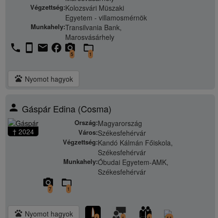
Végzettség:
Kolozsvári Müszaki
Egyetem - villamosmérnök
Munkahely:
Transilvania Bank,
Marosvásárhely
phone
stay_current_portrait
email
facebook
camera_alt
folder_open
5
1
pets
Nyomot hagyok
person
Gáspár Edina (Cosma)
Ország:
Magyarország
† 2024
Város:
Székesfehérvár
Végzettség:
Kandó Kálmán Főiskola,
Székesfehérvár
Munkahely:
Óbudai Egyetem-AMK,
Székesfehérvár
camera_alt
folder_open
7
1
pets
Nyomot hagyok