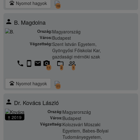
pets
Nyomot hagyok
10
person
B. Magdolna
Ország:
Magyarország
Város:
Budapest
Végzettség:
Szent István Egyetem,
Gyöngyősi Főiskolai Kar,
gazdasági mérnöki szak
phone
stay_current_portrait
email
camera_alt
folder_open
people_outline
11
2
1
pets
Nyomot hagyok
11
person
Dr. Kovács László
Ország:
Magyarország
† 2019
Város:
Budapest
Végzettség:
Kolozsvári Müszaki
Egyetem, Babes-Bolyai
Tudományegyetem,