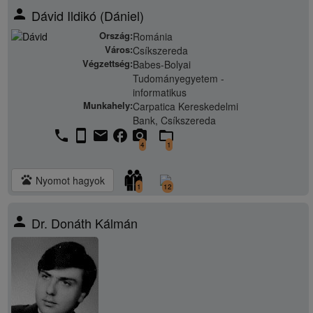
person
Dávid Ildikó (Dániel)
Ország:
Románia
Város:
Csíkszereda
Végzettség:
Babes-Bolyai
Tudományegyetem -
informatikus
Munkahely:
Carpatica Kereskedelmi
Bank, Csíkszereda
phone
stay_current_portrait
email
facebook
camera_alt
folder_open
4
1
pets
Nyomot hagyok
1
12
person
Dr. Donáth Kálmán