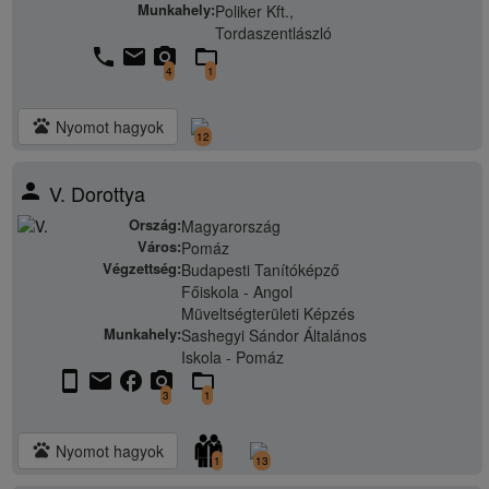
Munkahely:
Poliker Kft.,
Tordaszentlászló
phone
email
camera_alt
folder_open
4
1
pets
Nyomot hagyok
12
person
V. Dorottya
Ország:
Magyarország
Város:
Pomáz
Végzettség:
Budapesti Tanítóképző
Főiskola - Angol
Müveltségterületi Képzés
Munkahely:
Sashegyi Sándor Általános
Iskola - Pomáz
stay_current_portrait
email
facebook
camera_alt
folder_open
3
1
pets
Nyomot hagyok
1
13