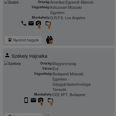
Ország:
Amerikai Egyesült Államok
Végzettség:
Kolozsvári Müszaki
Egyetem
Munkahely:
G.R.F.S. Los Angeles
phone
email
camera_alt
folder_open
2
1
pets
Nyomot hagyok
2
person
Székely Hajnalka
Ország:
Magyarország
Város:
Érd
Végzettség:
Budapesti Müszaki
Egyetem -
Gépgyártástechnológia
Tanszék
Munkahely:
CEE KFT, Budapest
stay_current_portrait
email
camera_alt
folder_open
6
1