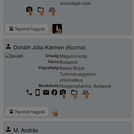
szociológia szak
camera_alt
folder_open
people_outline
3
1
1
pets
Nyomot hagyok
2
person
Donáth Júlia-Kármen (Kozma)
Ország:
Magyarország
Város:
Budapest
Végzettség:
Babes-Bolyai
Tudományegyetem -
informatikus
Munkahely:
Hungaropharma, Budapest
phone
stay_current_portrait
email
facebook
camera_alt
folder_open
people_outline
6
1
1
pets
Nyomot hagyok
13
person
M. András