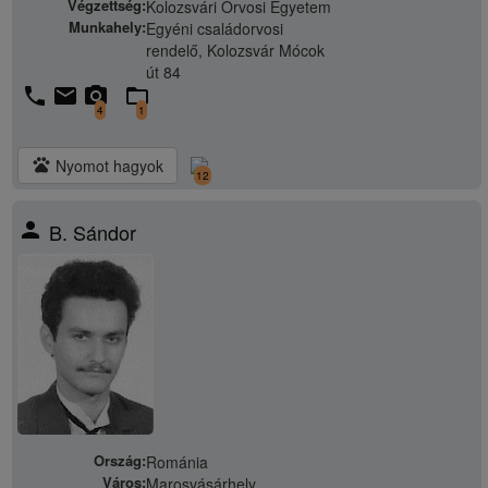
Végzettség:
Kolozsvári Orvosi Egyetem
Munkahely:
Egyéni családorvosi
rendelő, Kolozsvár Mócok
út 84
phone
email
camera_alt
folder_open
4
1
pets
Nyomot hagyok
12
person
B. Sándor
Ország:
Románia
Város:
Marosvásárhely