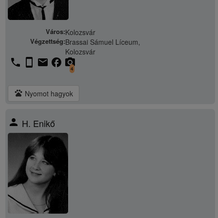
Város:
Kolozsvár
Végzettség:
Brassai Sámuel Líceum,
Kolozsvár
phone
stay_current_portrait
email
facebook
camera_alt
4
pets
Nyomot hagyok
person
H. Enikő