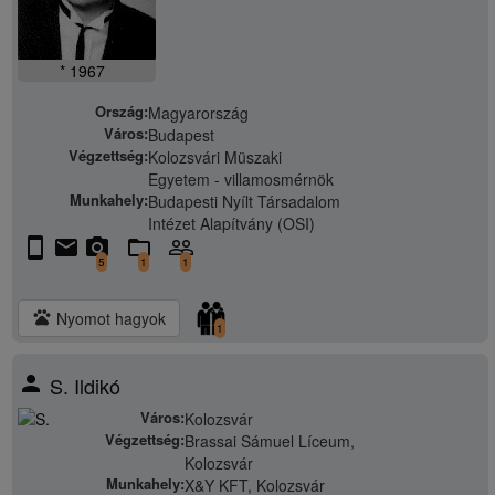
* 1967
Ország:
Magyarország
Város:
Budapest
Végzettség:
Kolozsvári Müszaki
Egyetem - villamosmérnök
Munkahely:
Budapesti Nyílt Társadalom
Intézet Alapítvány (OSI)
stay_current_portrait
email
camera_alt
folder_open
people_outline
5
1
1
pets
Nyomot hagyok
1
person
S. Ildikó
Város:
Kolozsvár
Végzettség:
Brassai Sámuel Líceum,
Kolozsvár
Munkahely:
X&Y KFT, Kolozsvár