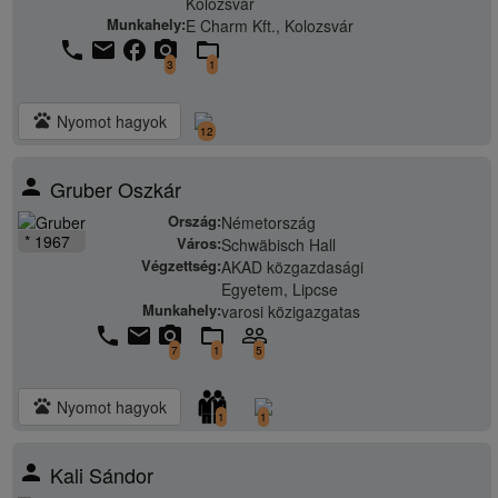
Kolozsvár
Munkahely:
E Charm Kft., Kolozsvár
phone
email
facebook
camera_alt
folder_open
3
1
pets
Nyomot hagyok
12
person
Gruber Oszkár
Ország:
Németország
* 1967
Város:
Schwäbisch Hall
Végzettség:
AKAD közgazdasági
Egyetem, Lipcse
Munkahely:
varosi közigazgatas
phone
email
camera_alt
folder_open
people_outline
7
1
5
pets
Nyomot hagyok
1
1
person
Kali Sándor