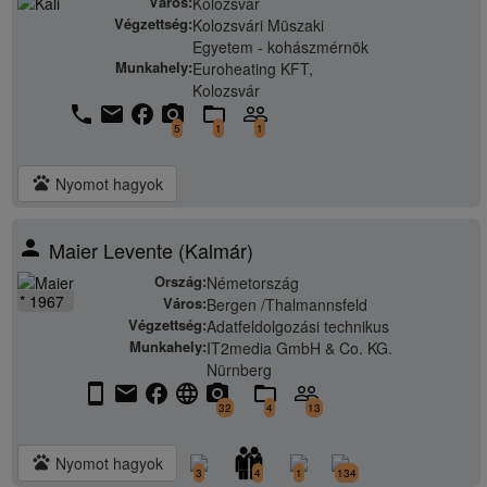
Város:
Kolozsvár
Végzettség:
Kolozsvári Müszaki
Egyetem - kohászmérnök
Munkahely:
Euroheating KFT,
Kolozsvár
phone
email
facebook
camera_alt
folder_open
people_outline
5
1
1
pets
Nyomot hagyok
person
Maier Levente (Kalmár)
Ország:
Németország
* 1967
Város:
Bergen /Thalmannsfeld
Végzettség:
Adatfeldolgozási technikus
Munkahely:
IT2media GmbH & Co. KG.
Nürnberg
stay_current_portrait
email
facebook
language
camera_alt
folder_open
people_outline
32
4
13
pets
Nyomot hagyok
3
4
1
134