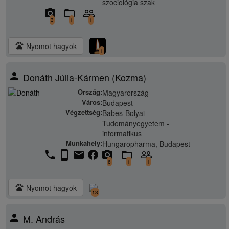
szociológia szak
camera_alt
folder_open
people_outline
3
1
1
pets
Nyomot hagyok
1
person
Donáth Júlia-Kármen (Kozma)
Ország:
Magyarország
Város:
Budapest
Végzettség:
Babes-Bolyai
Tudományegyetem -
informatikus
Munkahely:
Hungaropharma, Budapest
phone
stay_current_portrait
email
facebook
camera_alt
folder_open
people_outline
6
1
1
pets
Nyomot hagyok
13
person
M. András