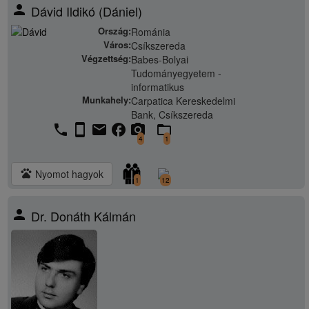
person
Dávid Ildikó (Dániel)
Ország:
Románia
Város:
Csíkszereda
Végzettség:
Babes-Bolyai
Tudományegyetem -
informatikus
Munkahely:
Carpatica Kereskedelmi
Bank, Csíkszereda
phone
stay_current_portrait
email
facebook
camera_alt
folder_open
4
1
pets
Nyomot hagyok
1
12
person
Dr. Donáth Kálmán