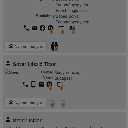
Tudományegyetem,
Pszichológia szak
Munkahely:
Babes-Bolyai
Tudományegyetem
phone
email
facebook
camera_alt
folder_open
people_outline
6
1
2
pets
Nyomot hagyok
1
person
Sover László Tibor
Ország:
Magyarország
Város:
Budapest
phone
stay_current_portrait
email
camera_alt
folder_open
9
1
pets
Nyomot hagyok
1
1
person
Szabó István