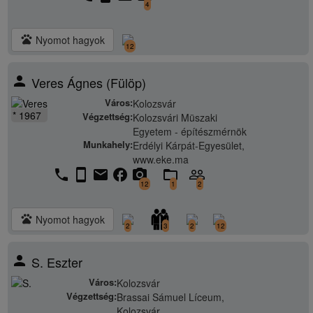
4
pets
Nyomot hagyok
12
person
Veres Ágnes (Fülöp)
Város:
Kolozsvár
* 1967
Végzettség:
Kolozsvári Müszaki
Egyetem - építészmérnök
Munkahely:
Erdélyi Kárpát-Egyesület,
www.eke.ma
phone
stay_current_portrait
email
facebook
camera_alt
folder_open
people_outline
12
1
2
pets
Nyomot hagyok
2
3
2
12
person
S. Eszter
Város:
Kolozsvár
Végzettség:
Brassai Sámuel Líceum,
Kolozsvár