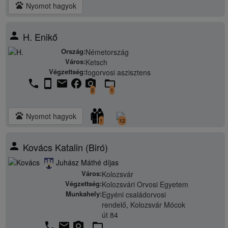
pets
Nyomot hagyok
person
H. Enikő
Ország:
Németország
Város:
Ketsch
Végzettség:
fogorvosi aszisztens
phone
stay_current_portrait
email
facebook
camera_alt
folder_open
2
1
pets
Nyomot hagyok
1
12
person
Kovács Katalin (Biró)
Juhász Máthé díjas
Város:
Kolozsvár
Végzettség:
Kolozsvári Orvosi Egyetem
Munkahely:
Egyéni családorvosi
rendelő, Kolozsvár Mócok
út 84
phone
email
camera_alt
folder_open