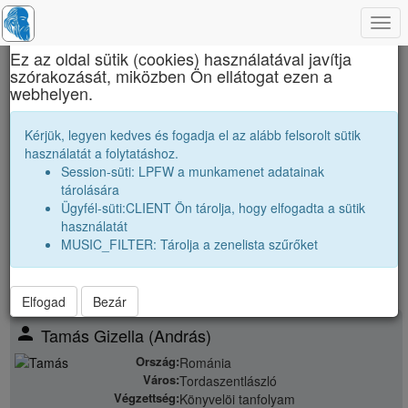
Togg
×
navi
Ez az oldal sütik (cookies) használatával javítja
szórakozását, miközben Ön ellátogat ezen a
Brassai Sámuel Líceum
webhelyen.
Osztálytársak
Kérjük, legyen kedves és fogadja el az alább felsorolt sütik
használatát a folytatáshoz.
Névsor bővítése új véndiákkal
Session-süti: LPFW a munkamenet adatainak
Véndiákok száma:
34
tárolására
nagyobbak |
1984 12A
|
1984 12B
|
Ügyfél-süti:CLIENT Ön tárolja, hogy elfogadta a sütik
párhuzamos
|
1985 12B
|
használatát
kissebbek |
1986 12A
|
1986 12B
|
1986 12C
|
MUSIC_FILTER: Tárolja a zenelista szűrőket
Elfogad
Bezár
person
Tamás Gizella (András)
Ország:
Románia
Város:
Tordaszentlászló
Végzettség:
Könyvelöi tanfolyam