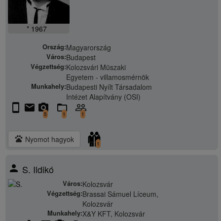
* 1967
Ország:
Magyarország
Város:
Budapest
Végzettség:
Kolozsvári Müszaki
Egyetem - villamosmérnök
Munkahely:
Budapesti Nyílt Társadalom
Intézet Alapítvány (OSI)
stay_current_portrait
email
camera_alt
folder_open
people_outline
5
1
1
pets
Nyomot hagyok
1
person
S. Ildikó
Város:
Kolozsvár
Végzettség:
Brassai Sámuel Líceum,
Kolozsvár
Munkahely:
X&Y KFT, Kolozsvár