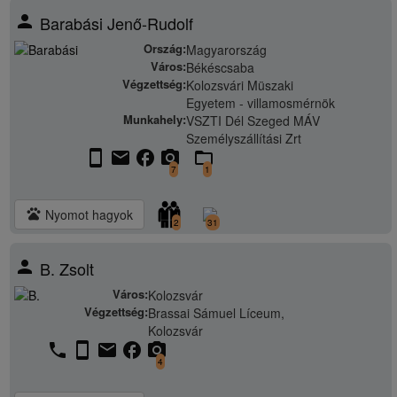
person
Barabási Jenő-Rudolf
Ország:
Magyarország
Város:
Békéscsaba
Végzettség:
Kolozsvári Müszaki
Egyetem - villamosmérnök
Munkahely:
VSZTI Dél Szeged MÁV
Személyszállítási Zrt
stay_current_portrait
email
facebook
camera_alt
folder_open
7
1
pets
Nyomot hagyok
2
31
person
B. Zsolt
Város:
Kolozsvár
Végzettség:
Brassai Sámuel Líceum,
Kolozsvár
phone
stay_current_portrait
email
facebook
camera_alt
4