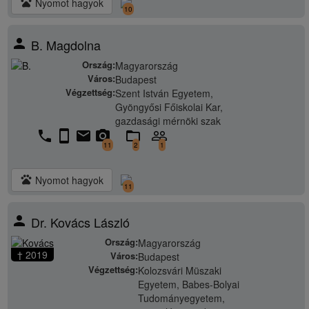
pets
Nyomot hagyok
10
person
B. Magdolna
Ország:
Magyarország
Város:
Budapest
Végzettség:
Szent István Egyetem,
Gyöngyősi Főiskolai Kar,
gazdasági mérnöki szak
phone
stay_current_portrait
email
camera_alt
folder_open
people_outline
11
2
1
pets
Nyomot hagyok
11
person
Dr. Kovács László
Ország:
Magyarország
† 2019
Város:
Budapest
Végzettség:
Kolozsvári Müszaki
Egyetem, Babes-Bolyai
Tudományegyetem,