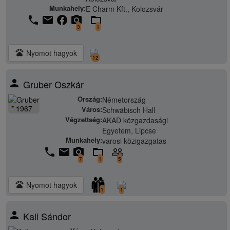
Munkahely:
E Charm Kft., Kolozsvár
phone
email
facebook
camera_alt
folder_open
3
1
pets
Nyomot hagyok
12
person
Gruber Oszkár
Ország:
Németország
* 1967
Város:
Schwäbisch Hall
Végzettség:
AKAD közgazdasági
Egyetem, Lipcse
Munkahely:
varosi közigazgatas
phone
email
camera_alt
folder_open
people_outline
7
1
5
pets
Nyomot hagyok
1
1
person
Kali Sándor