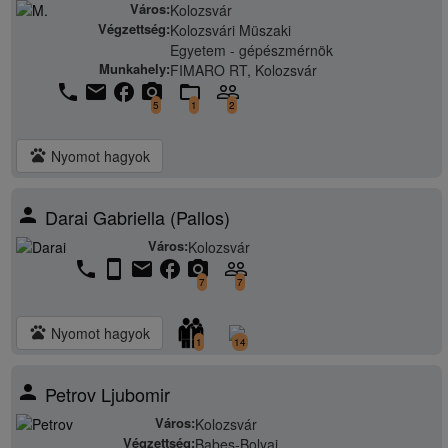
Város:
Kolozsvár
Végzettség:
Kolozsvári Müszaki
Egyetem - gépészmérnök
Munkahely:
FIMARO RT, Kolozsvár
phone
email
facebook
camera_alt
folder_open
people_outline
5
1
2
pets
Nyomot hagyok
person
Darai Gabriella (Pallos)
Város:
Kolozsvár
phone
stay_current_portrait
email
facebook
camera_alt
people_outline
7
7
pets
Nyomot hagyok
1
14
person
Petrov Ljubomir
Város:
Kolozsvár
Végzettség:
Babes-Bolyai