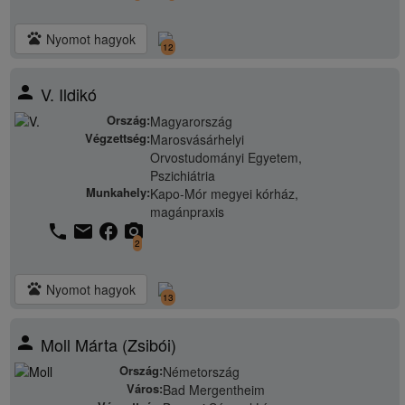
pets
Nyomot hagyok
12
person
V. Ildikó
Ország:
Magyarország
Végzettség:
Marosvásárhelyi
Orvostudományi Egyetem,
Pszichiátria
Munkahely:
Kapo-Mór megyei kórház,
magánpraxis
phone
email
facebook
camera_alt
2
pets
Nyomot hagyok
13
person
Moll Márta (Zsibói)
Ország:
Németország
Város:
Bad Mergentheim