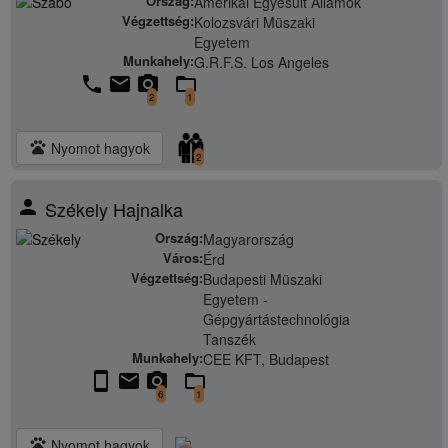
Ország:
Amerikai Egyesült Államok
Végzettség:
Kolozsvári Müszaki
Egyetem
Munkahely:
G.R.F.S. Los Angeles
phone
email
camera_alt
folder_open
2
1
pets
Nyomot hagyok
2
person
Székely Hajnalka
Ország:
Magyarország
Város:
Érd
Végzettség:
Budapesti Müszaki
Egyetem -
Gépgyártástechnológia
Tanszék
Munkahely:
CEE KFT, Budapest
stay_current_portrait
email
camera_alt
folder_open
6
1
pets
Nyomot hagyok