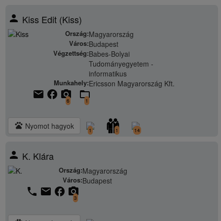
person
Kiss Edit (Kiss)
Ország:
Magyarország
Város:
Budapest
Végzettség:
Babes-Bolyai
Tudományegyetem -
informatikus
Munkahely:
Ericsson Magyarország Kft.
email
facebook
camera_alt
folder_open
6
1
pets
Nyomot hagyok
1
1
14
person
K. Klára
Ország:
Magyarország
Város:
Budapest
phone
email
facebook
camera_alt
3