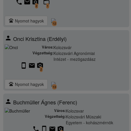
phone
email
camera_alt
folder_open
2
1
pets
Nyomot hagyok
12
person
Onci Krisztina (Erdélyi)
Város:
Kolozsvár
Végzettség:
Kolozsvári Agronómiai
Intézet - mezögazdász
stay_current_portrait
email
camera_alt
2
pets
Nyomot hagyok
13
person
Buchmüller Ágnes (Ferenc)
Város:
Kolozsvar
Végzettség:
Kolozsvári Müszaki
Egyetem - kohászmérnök
phone
stay_current_portrait
email
camera_alt