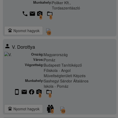
Munkahely:
Poliker Kft.,
Tordaszentlászló
phone
email
camera_alt
folder_open
4
1
pets
Nyomot hagyok
12
person
V. Dorottya
Ország:
Magyarország
Város:
Pomáz
Végzettség:
Budapesti Tanítóképző
Főiskola - Angol
Müveltségterületi Képzés
Munkahely:
Sashegyi Sándor Általános
Iskola - Pomáz
stay_current_portrait
email
facebook
camera_alt
folder_open
3
1
pets
Nyomot hagyok
1
13