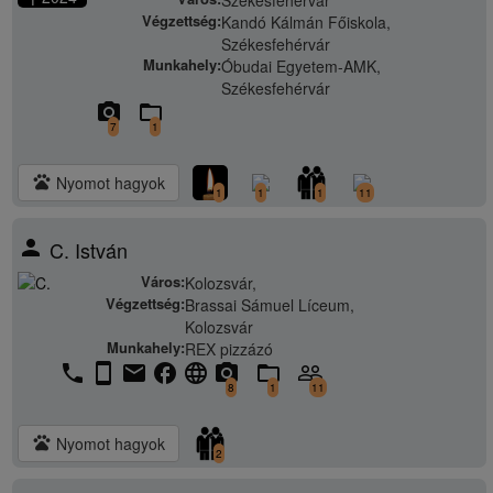
Székesfehérvár
Végzettség:
Kandó Kálmán Főiskola,
Székesfehérvár
Munkahely:
Óbudai Egyetem-AMK,
Székesfehérvár
camera_alt
folder_open
7
1
pets
Nyomot hagyok
1
1
1
11
person
C. István
Város:
Kolozsvár,
Végzettség:
Brassai Sámuel Líceum,
Kolozsvár
Munkahely:
REX pizzázó
phone
stay_current_portrait
email
facebook
language
camera_alt
folder_open
people_outline
8
1
11
pets
Nyomot hagyok
2