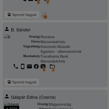
4
1
pets
Nyomot hagyok
12
person
B. Sándor
Ország:
Románia
Város:
Marosvásárhely
Végzettség:
Kolozsvári Müszaki
Egyetem - villamosmérnök
Munkahely:
Transilvania Bank,
Marosvásárhely
phone
stay_current_portrait
email
facebook
camera_alt
folder_open
5
1
pets
Nyomot hagyok
person
Gáspár Edina (Cosma)
Ország:
Magyarország
† 2024
Város: