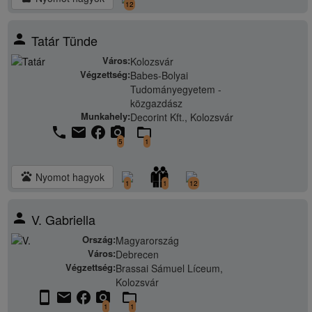
12
person
Tatár Tünde
Város:
Kolozsvár
Végzettség:
Babes-Bolyai
Tudományegyetem -
közgazdász
Munkahely:
Decorint Kft., Kolozsvár
phone
email
facebook
camera_alt
folder_open
5
1
pets
Nyomot hagyok
1
1
12
person
V. Gabriella
Ország:
Magyarország
Város:
Debrecen
Végzettség:
Brassai Sámuel Líceum,
Kolozsvár
stay_current_portrait
email
facebook
camera_alt
folder_open
1
1