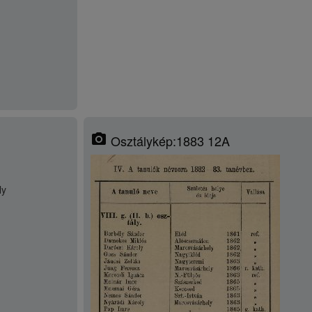
photo_camera
Osztálykép:1883 12A
ly