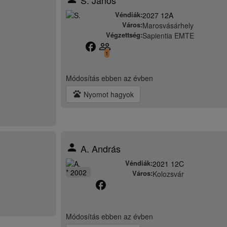
Véndiák:
2027 12A
Város:
Marosvásárhely
Végzettség:
Sapientia EMTE
facebook
people_outline
1
Módosítás
ebben az évben
pets
Nyomot hagyok
person
A. András
Véndiák:
2021 12C
* 2002
Város:
Kolozsvár
facebook
Módosítás
ebben az évben