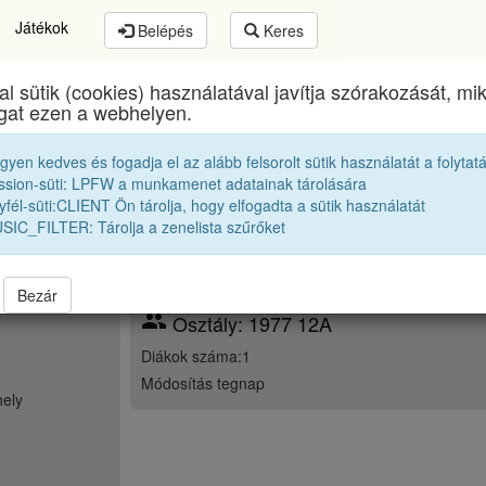
Játékok
Belépés
Keres
al sütik (cookies) használatával javítja szórakozását, m
Bolyai Farkas Elméleti Líceum
egykori diákjai
ogat ezen a webhelyen.
egyen kedves és fogadja el az alább felsorolt sütik használatát a folytat
ssion-süti: LPFW a munkamenet adatainak tárolására
fél-süti:CLIENT Ön tárolja, hogy elfogadta a sütik használatát
SIC_FILTER: Tárolja a zenelista szűrőket
Bezár
group
Osztály: 1977 12A
Diákok száma:1
Módosítás
tegnap
ely