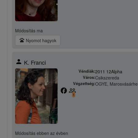
Módosítás
ma
pets
Nyomot hagyok
person
K. Franci
Véndiák:
2011 12Alpha
Város:
Csikszereda
Végzettség:
OGYE, Marosvásárhe
facebook
people_outline
1
Módosítás
ebben az évben