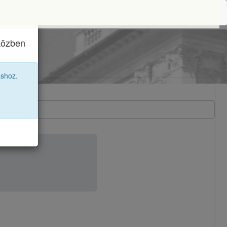
iközben
áshoz.