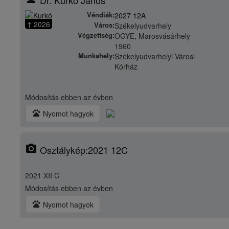
Véndiák:
2027 12A
† 2026
Város:
Székelyudvarhely
Végzettség:
OGYE, Marosvásárhely
1960
Munkahely:
Székelyudvarhelyi Városi
Kórház
Módosítás
ebben az évben
pets
Nyomot hagyok
photo_camera
Osztálykép:2021 12C
2021 XII C
Módosítás
ebben az évben
pets
Nyomot hagyok