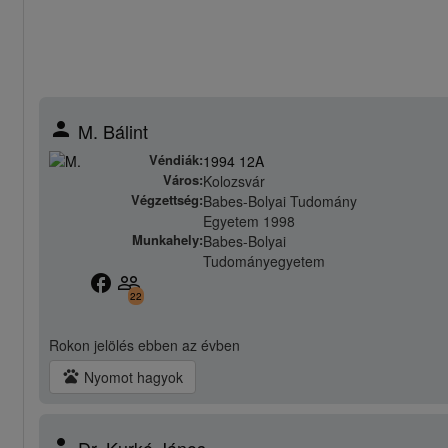
person
M. Bálint
Véndiák:
1994 12A
Város:
Kolozsvár
Végzettség:
Babes-Bolyai Tudomány
Egyetem 1998
Munkahely:
Babes-Bolyai
Tudományegyetem
facebook
people_outline
22
Rokon jelölés
ebben az évben
pets
Nyomot hagyok
person
Dr. Kurkó János