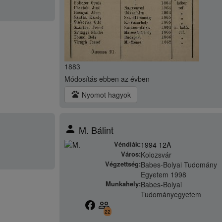
1883
Módosítás
ebben az évben
pets
Nyomot hagyok
person
M. Bálint
Véndiák:
1994 12A
Város:
Kolozsvár
Végzettség:
Babes-Bolyai Tudomány
Egyetem 1998
Munkahely:
Babes-Bolyai
Tudományegyetem
facebook
people_outline
22