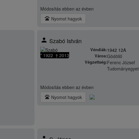
Módosítás
ebben az évben
pets
Nyomot hagyok
person
Szabó István
Véndiák:
1942 12A
* 1922 † 2013
Város:
Gödöllő
Végzettség:
Ferenc József
Tudományegye
Módosítás
ebben az évben
pets
Nyomot hagyok
person
S. János