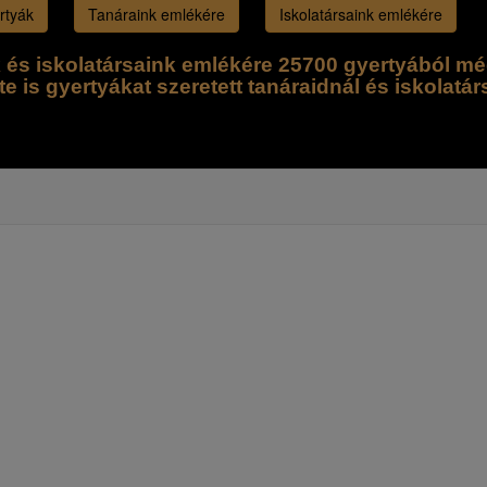
rtyák
Tanáraink emlékére
Iskolatársaink emlékére
k és iskolatársaink emlékére 25700 gyertyából mé
te is gyertyákat szeretett tanáraidnál és iskolatár