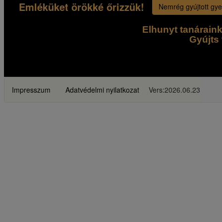
Emléküket örökké őrizzük!
Nemrég gyújtott gye
Elhunyt tanárain
Gyújts 
Impresszum
Adatvédelmi nyilatkozat
Vers:2026.06.23