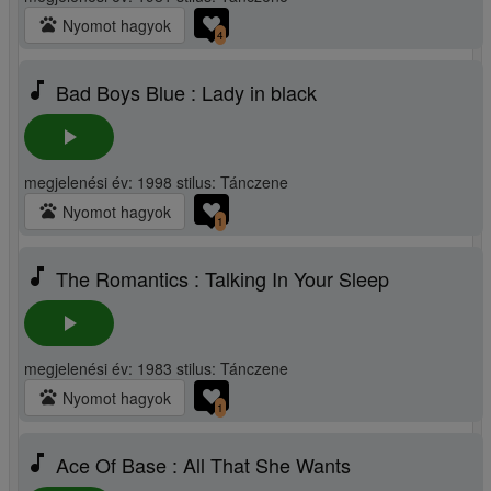
pets
Nyomot hagyok
4
music_note
Bad Boys Blue : Lady in black
play_arrow
megjelenési év: 1998 stilus: Tánczene
pets
Nyomot hagyok
1
music_note
The Romantics : Talking In Your Sleep
play_arrow
megjelenési év: 1983 stilus: Tánczene
pets
Nyomot hagyok
1
music_note
Ace Of Base : All That She Wants