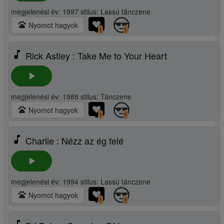
megjelenési év: 1997 stilus: Lassú tánczene
pets
Nyomot hagyok
1
1
music_note
Rick Astley : Take Me to Your Heart
play_arrow
megjelenési év: 1988 stilus: Tánczene
pets
Nyomot hagyok
1
1
music_note
Charlie : Nézz az ég felé
play_arrow
megjelenési év: 1994 stilus: Lassú tánczene
pets
Nyomot hagyok
1
1