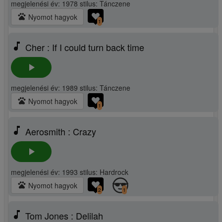
megjelenési év: 1978 stilus: Tánczene
pets
Nyomot hagyok
1
music_note
Cher : If I could turn back time
play_arrow
megjelenési év: 1989 stilus: Tánczene
pets
Nyomot hagyok
1
music_note
Aerosmith : Crazy
play_arrow
megjelenési év: 1993 stilus: Hardrock
pets
Nyomot hagyok
2
1
music_note
Tom Jones : Delilah