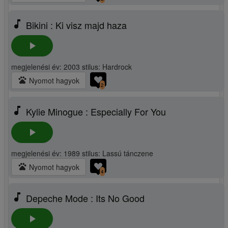
music_note
Bikini : Ki visz majd haza
play_arrow
megjelenési év: 2003 stilus: Hardrock
pets
Nyomot hagyok
2
music_note
Kylie Minogue : Especially For You
play_arrow
megjelenési év: 1989 stilus: Lassú tánczene
pets
Nyomot hagyok
4
music_note
Depeche Mode : Its No Good
play_arrow