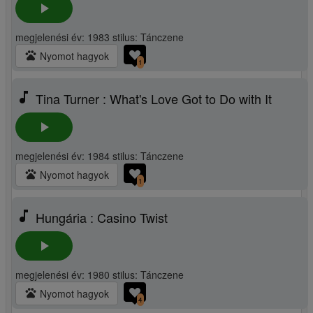
play_arrow
megjelenési év: 1983 stilus: Tánczene
pets
Nyomot hagyok
1
music_note
Tina Turner : What's Love Got to Do with It
play_arrow
megjelenési év: 1984 stilus: Tánczene
pets
Nyomot hagyok
1
music_note
Hungária : Casino Twist
play_arrow
megjelenési év: 1980 stilus: Tánczene
pets
Nyomot hagyok
4