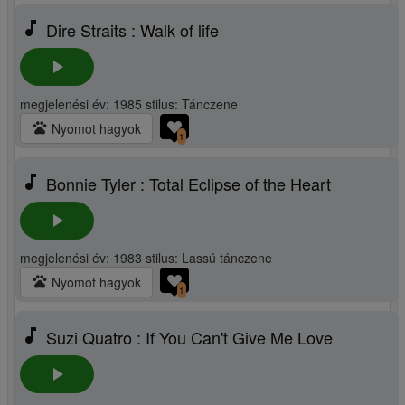
music_note
Dire Straits : Walk of life
play_arrow
megjelenési év: 1985 stilus: Tánczene
pets
Nyomot hagyok
1
music_note
Bonnie Tyler : Total Eclipse of the Heart
play_arrow
megjelenési év: 1983 stilus: Lassú tánczene
pets
Nyomot hagyok
1
music_note
Suzi Quatro : If You Can't Give Me Love
play_arrow