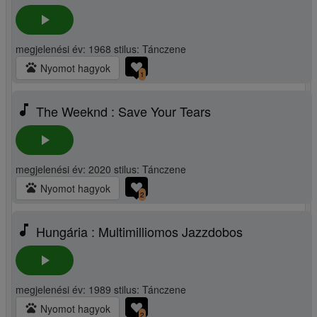
play_arrow
megjelenési év: 1968 stilus: Tánczene
pets
Nyomot hagyok
1
music_note
The Weeknd : Save Your Tears
play_arrow
megjelenési év: 2020 stilus: Tánczene
pets
Nyomot hagyok
2
music_note
Hungária : Multimilliomos Jazzdobos
play_arrow
megjelenési év: 1989 stilus: Tánczene
pets
Nyomot hagyok
2