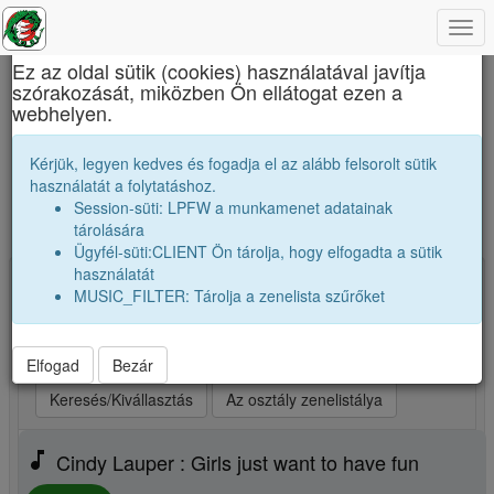
Togg
×
navi
Ez az oldal sütik (cookies) használatával javítja
szórakozását, miközben Ön ellátogat ezen a
Báthory István Elméleti Líceum
webhelyen.
A mi osztályunk zenetoplistája. Ezeket
Kérjük, legyen kedves és fogadja el az alább felsorolt sütik
számokat szívesen hallgatjuk.
használatát a folytatáshoz.
Session-süti: LPFW a munkamenet adatainak
Új zene, vagy kedvenceim kiválasztása
tárolására
Ügyfél-süti:CLIENT Ön tárolja, hogy elfogadta a sütik
használatát
Kiválasztva: 25 Indítsd a lejátszót! (max 25)
MUSIC_FILTER: Tárolja a zenelista szűrőket
play_arrow
Legjobb szám elsőnek
play_arrow
Legjobb szám utoljára
play_arrow
Véletlenszerüen
Elfogad
Bezár
Keresés/Kivállasztás
Az osztály zenelistálya
music_note
Cindy Lauper : Girls just want to have fun