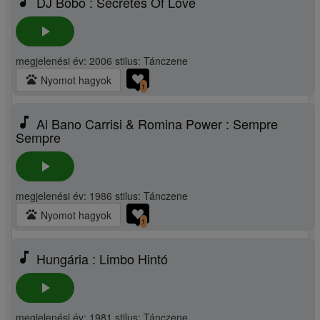
music_note
DJ Bobo : Secretes Of Love
play_arrow
megjelenési év: 2006 stilus: Tánczene
pets
Nyomot hagyok
1
music_note
Al Bano Carrisi & Romina Power : Sempre
Sempre
play_arrow
megjelenési év: 1986 stilus: Tánczene
pets
Nyomot hagyok
1
music_note
Hungária : Limbo Hintó
play_arrow
megjelenési év: 1981 stilus: Tánczene