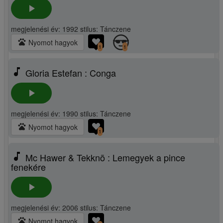
play_arrow
megjelenési év: 1992 stilus: Tánczene
pets
Nyomot hagyok
1
1
music_note
Gloria Estefan : Conga
play_arrow
megjelenési év: 1990 stilus: Tánczene
pets
Nyomot hagyok
1
music_note
Mc Hawer & Tekknõ : Lemegyek a pince
fenekére
play_arrow
megjelenési év: 2006 stilus: Tánczene
pets
Nyomot hagyok