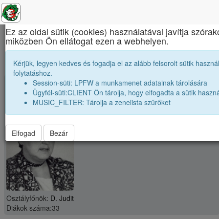
×
Ez az oldal sütik (cookies) használatával javítja szórak
miközben Ön ellátogat ezen a webhelyen.
Báthory István Elméleti Líceum
1992 12B osztály módosítása
Kérjük, legyen kedves és fogadja el az alább felsorolt sütik használ
folytatáshoz.
Session-süti: LPFW a munkamenet adatainak tárolására
group
Osztály: 1992 12B
Ügyfél-süti:CLIENT Ön tárolja, hogy elfogadta a sütik haszná
MUSIC_FILTER: Tárolja a zenelista szűrőket
Elfogad
Bezár
Osztályfőnök:
D. Judit
Diákok száma:33