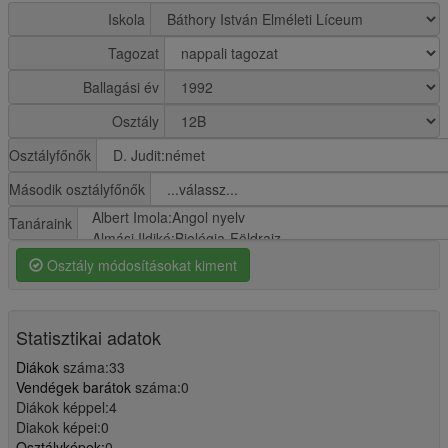
Iskola
Tagozat
Ballagási év
Osztály
Osztályfőnők
Második osztályfőnők
Tanáraink
Osztály módosításokat kiment
Statisztikai adatok
Diákok
száma:33
Vendégek barátok
száma:0
Diákok képpel:4
Diakok képei:0
Osztályképek:
0