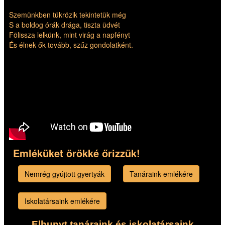
Szemünkben tükrözik tekintetük még
S a boldog órák drága, tiszta üdvét
Fölissza lelkünk, mint virág a napfényt
És élnek ők tovább, szűz gondolatként.
Emléküket örökké őrizzük!
Nemrég gyújtott gyertyák
Tanáraink emlékére
Iskolatársaink emlékére
Elhunyt tanáraink és iskolatársaink