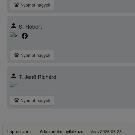
pets
Nyomot hagyok
person
S. Róbert
facebook
pets
Nyomot hagyok
person
T. Jenő Richárd
pets
Nyomot hagyok
Impresszum
Adatvédelmi nyilatkozat
Vers:2026.06.23