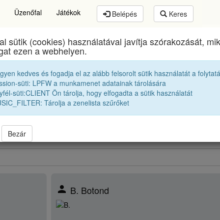
Üzenőfal
Játékok
Belépés
Keres
al sütik (cookies) használatával javítja szórakozását, m
thory István Elméleti Líceum
egykori diákjai
2021 
ogat ezen a webhelyen.
egyen kedves és fogadja el az alább felsorolt sütik használatát a folytat
2021 12B Osztályfőnök:
D. Éva
ssion-süti: LPFW a munkamenet adatainak tárolására
fél-süti:CLIENT Ön tárolja, hogy elfogadta a sütik használatát
SIC_FILTER: Tárolja a zenelista szűrőket
obbak |
2020 12A
|
2020 12B
|
2020 12C
|
21 12A
|
2021 12C
|
bbek |
2022 12A
|
2022 12B
|
2022 12C
|
Bezár
person
B. Botond