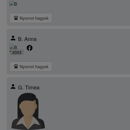
pets
Nyomot hagyok
person
B. Anna
facebook
* 2003
pets
Nyomot hagyok
person
G. Timea