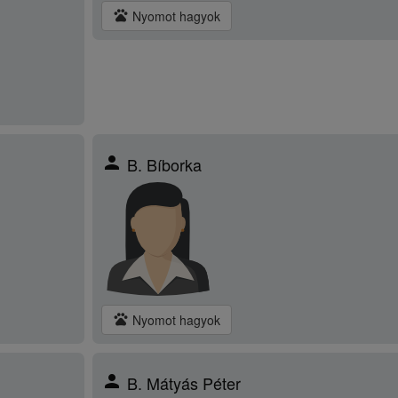
pets
Nyomot hagyok
person
B. Bíborka
pets
Nyomot hagyok
person
B. Mátyás Péter