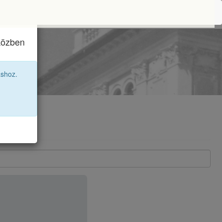
iközben
12B
áshoz.