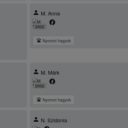
person
M. Anna
facebook
* 2002
pets
Nyomot hagyok
person
M. Márk
facebook
* 2002
pets
Nyomot hagyok
person
N. Szidonia