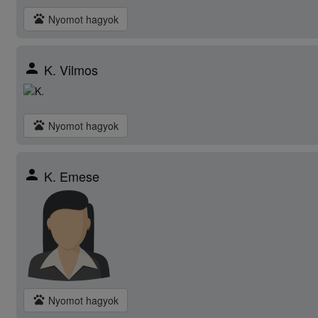
pets
Nyomot hagyok
person
K. Vilmos
pets
Nyomot hagyok
person
K. Emese
pets
Nyomot hagyok