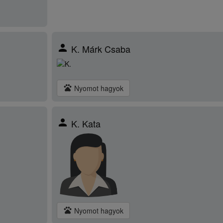
person
K. Márk Csaba
pets
Nyomot hagyok
person
K. Kata
pets
Nyomot hagyok