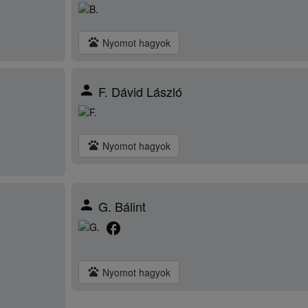
pets
Nyomot hagyok
person
F. Dávid László
pets
Nyomot hagyok
person
G. Bálint
facebook
pets
Nyomot hagyok