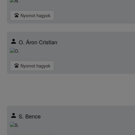
pets
Nyomot hagyok
person
O. Áron Cristian
pets
Nyomot hagyok
person
S. Bence