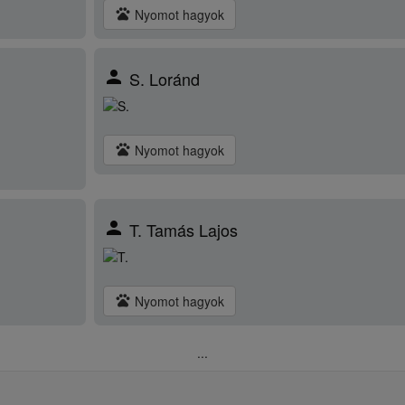
pets
Nyomot hagyok
person
S. Loránd
pets
Nyomot hagyok
person
T. Tamás Lajos
pets
Nyomot hagyok
...