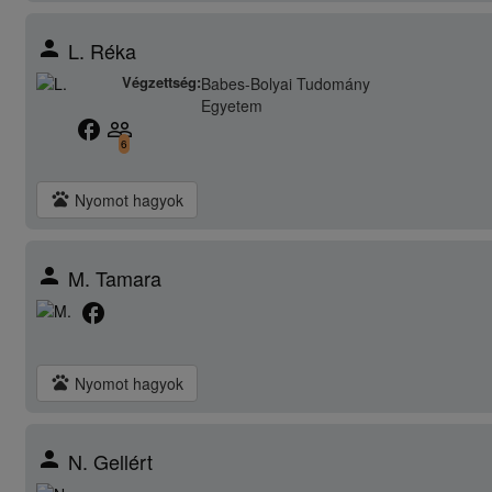
person
L. Réka
Végzettség:
Babes-Bolyai Tudomány
Egyetem
facebook
people_outline
6
pets
Nyomot hagyok
person
M. Tamara
facebook
pets
Nyomot hagyok
person
N. Gellért