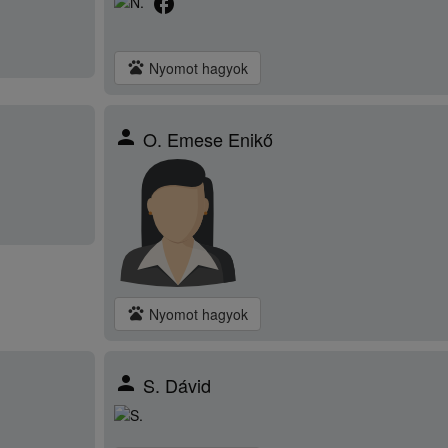
facebook
pets
Nyomot hagyok
person
O. Emese Enikő
pets
Nyomot hagyok
person
S. Dávid