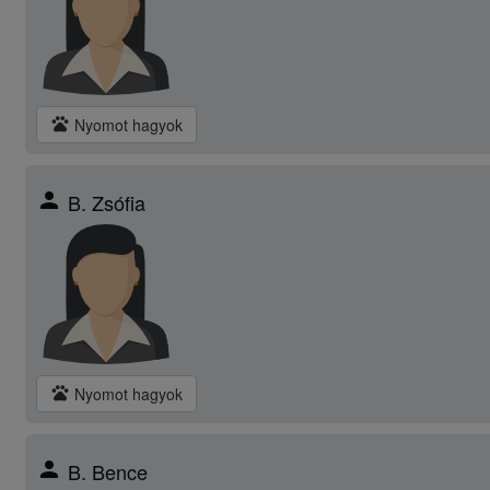
pets
Nyomot hagyok
person
B. Zsófia
pets
Nyomot hagyok
person
B. Bence