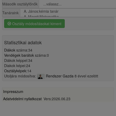
Második osztályfőnők
Tanáraink
Osztály módosításokat kiment
Statisztikai adatok
Diákok
száma:34
Vendégek barátok
száma:0
Diákok képpel:34
Diakok képei:24
Osztályképek:
14
Utoljára módosítva:
Rendszer Gazda
8 évvel ezelött
Impresszum
Adatvédelmi nyilatkozat
Vers:2026.06.23