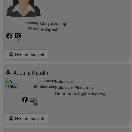
Ország:
Magyarország
Város:
Budapest
facebook
camera_alt
1
pets
Nyomot hagyok
person
A. Júlia Katalin
Város:
Kolozsvár
* 1964
Munkahely:
Kolozsvár Alsóvárosi
Református Egyházközség
facebook
people_outline
12
pets
Nyomot hagyok