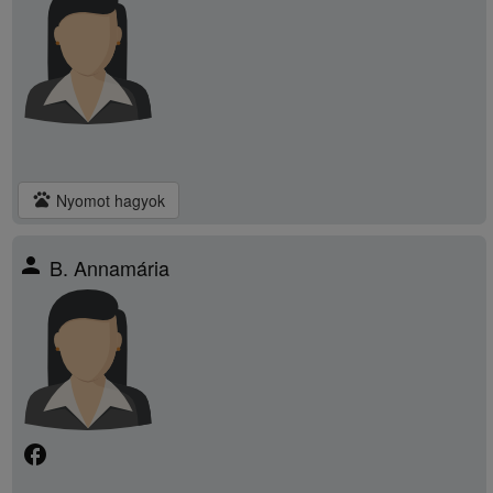
pets
Nyomot hagyok
person
B. Annamária
facebook