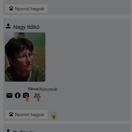
pets
Nyomot hagyok
person
Nagy Ildikó
Város:
Kolozsvár
email
facebook
camera_alt
people_outline
1
1
pets
Nyomot hagyok
3
person