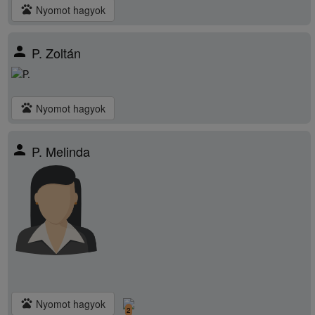
pets
Nyomot hagyok
person
P. Zoltán
pets
Nyomot hagyok
person
P. Melinda
pets
Nyomot hagyok
2