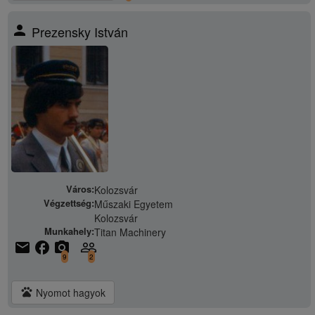
person
Prezensky István
Város:
Kolozsvár
Végzettség:
Műszaki Egyetem
Kolozsvár
Munkahely:
Titan Machinery
email
facebook
camera_alt
people_outline
9
2
pets
Nyomot hagyok