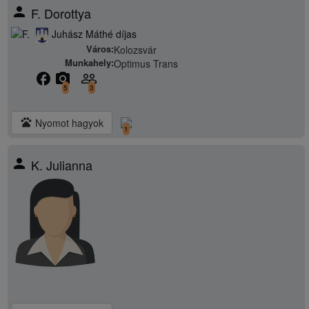
person
F. Dorottya
Juhász Máthé díjas
Város:
Kolozsvár
Munkahely:
Optimus Trans
facebook
camera_alt
people_outline
5
3
pets
Nyomot hagyok
1
person
K. Julianna