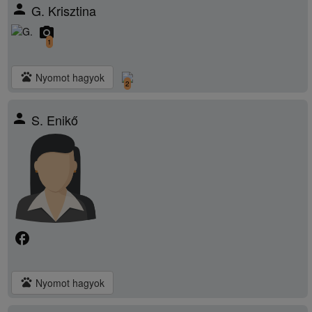
person
G. Krisztina
camera_alt
1
pets
Nyomot hagyok
2
person
S. Enikő
facebook
pets
Nyomot hagyok