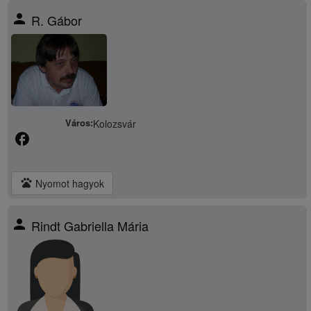
person
R. Gábor
Város:
Kolozsvár
facebook
pets
Nyomot hagyok
person
Rindt Gabriella Mária