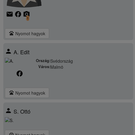
email
facebook
camera_alt
1
pets
Nyomot hagyok
person
A. Edit
Ország:
Svédország
Város:
Malmö
facebook
pets
Nyomot hagyok
person
S. Ottó
pets
Nyomot hagyok