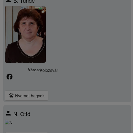
B. Tünde
Város:
Kolozsvár
facebook
pets
Nyomot hagyok
person
N. Ottó