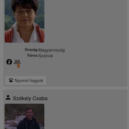
Ország:
Magyarország
Város:
Szolnok
facebook
people_outline
1
pets
Nyomot hagyok
person
Székely Csaba