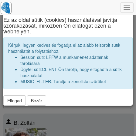
Togg
×
navi
Ez az oldal sütik (cookies) használatával javítja
szórakozását, miközben Ön ellátogat ezen a
Brassai Sámuel Líceum
webhelyen.
1982 12A Osztályfőnök:
Finta Gyula
Kérjük, legyen kedves és fogadja el az alább felsorolt sütik
használatát a folytatáshoz.
Névsor bővítése új véndiákkal
Session-süti: LPFW a munkamenet adatainak
Véndiákok száma:
38
tárolására
nagyobbak |
1981 12A
|
1981 12B
|
Ügyfél-süti:CLIENT Ön tárolja, hogy elfogadta a sütik
párhuzamos
|
1982 12B
|
használatát
kissebbek |
1983 12A
|
1983 12B
|
MUSIC_FILTER: Tárolja a zenelista szűrőket
38
találat
Elfogad
Bezár
person
B. Zoltán