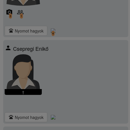
camera_alt
people_outline
3
1
pets
Nyomot hagyok
4
person
Csepregi Enikő
†
pets
Nyomot hagyok