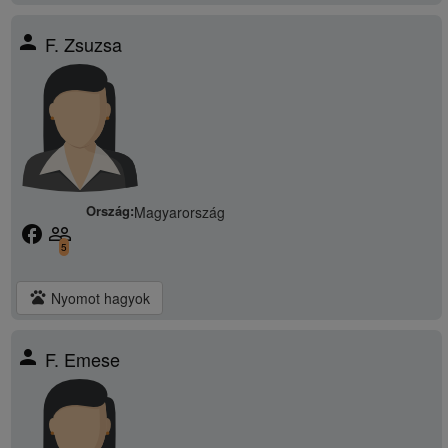
person
F. Zsuzsa
Ország:
Magyarország
facebook
people_outline
5
pets
Nyomot hagyok
person
F. Emese