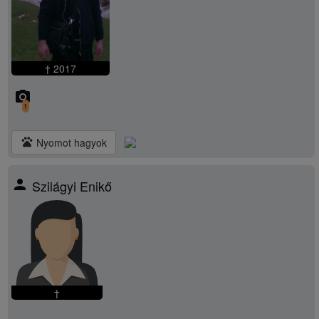
† 2017
camera_alt
1
pets
Nyomot hagyok
person
Szilágyi Enikő
†