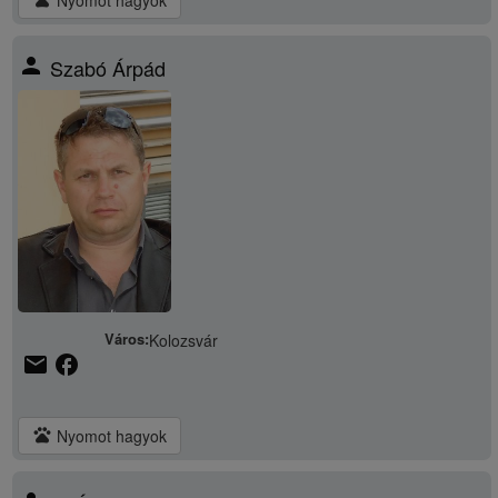
person
Szabó Árpád
Város:
Kolozsvár
email
facebook
pets
Nyomot hagyok