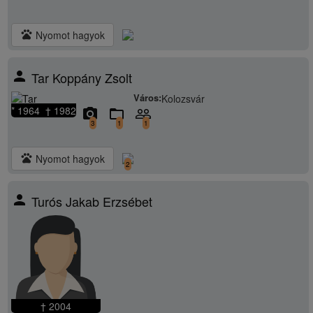
pets
Nyomot hagyok
person
Tar Koppány Zsolt
Város:
Kolozsvár
* 1964 † 1982
camera_alt
folder_open
people_outline
3
1
1
pets
Nyomot hagyok
2
person
Turós Jakab Erzsébet
† 2004