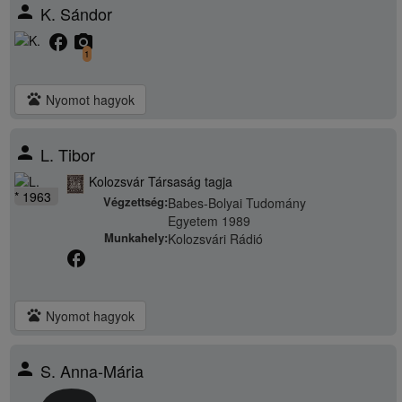
person
K. Sándor
facebook
camera_alt
1
pets
Nyomot hagyok
person
L. Tibor
Kolozsvár Társaság tagja
* 1963
Végzettség:
Babes-Bolyai Tudomány
Egyetem 1989
Munkahely:
Kolozsvári Rádió
facebook
pets
Nyomot hagyok
person
S. Anna-Mária