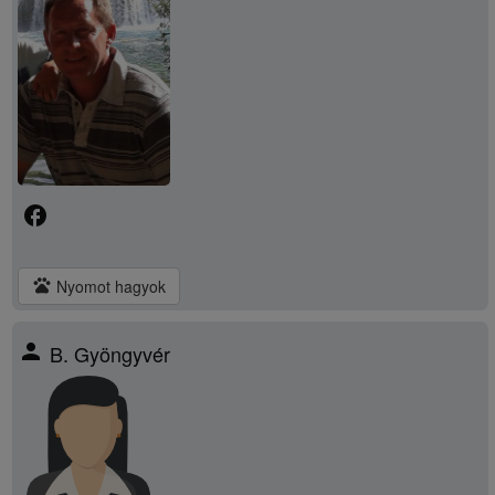
facebook
pets
Nyomot hagyok
person
B. Gyöngyvér