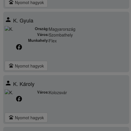
pets
Nyomot hagyok
person
K. Gyula
Ország:
Magyarország
Város:
Szombathely
Munkahely:
Flex
facebook
pets
Nyomot hagyok
person
K. Károly
Város:
Kolozsvár
facebook
pets
Nyomot hagyok