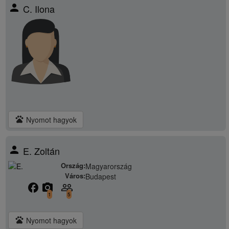
person
C. Ilona
pets
Nyomot hagyok
person
E. Zoltán
Ország:
Magyarország
Város:
Budapest
facebook
camera_alt
people_outline
1
5
pets
Nyomot hagyok