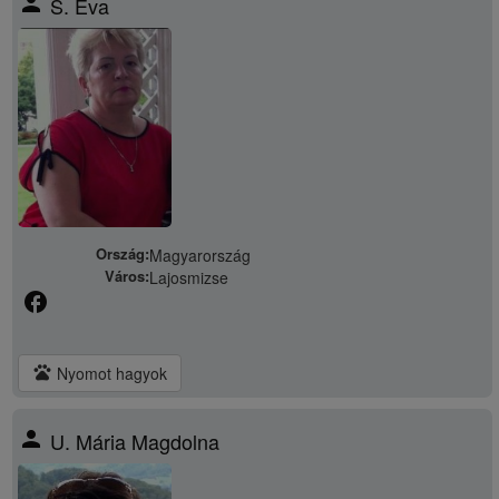
person
S. Éva
Ország:
Magyarország
Város:
Lajosmizse
facebook
pets
Nyomot hagyok
person
U. Mária Magdolna