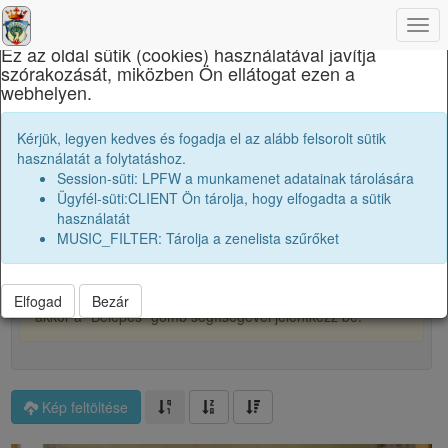
×
Togg
navi
Ez az oldal sütik (cookies) használatával javítja
szórakozását, miközben Ön ellátogat ezen a
Református Kollégium
webhelyen.
Osztályképek:
1957 10A
Kérjük, legyen kedves és fogadja el az alább felsorolt sütik
használatát a folytatáshoz.
Session-süti: LPFW a munkamenet adatainak tárolására
1
Ügyfél-süti:CLIENT Ön tárolja, hogy elfogadta a sütik
használatát
MUSIC_FILTER: Tárolja a zenelista szűrőket
Főalbum
A képek kicsitt homályosítva vannak, hogy védjük őket és
a tartalmukat. Ha szeretnéd teljes felbontásban látni őket,
Elfogad
Bezár
akkor a "Belépés" gomb segítségével jelentkezz be.
Kép feltöltése