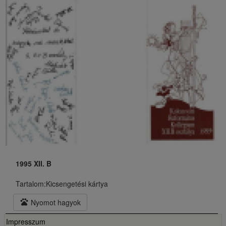
1995 XII. B
Tartalom:
Kicsengetési kártya
pets
Nyomot hagyok
Impresszum