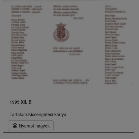
1995 XII. B
Tartalom:
Kicsengetési kártya
pets
Nyomot hagyok