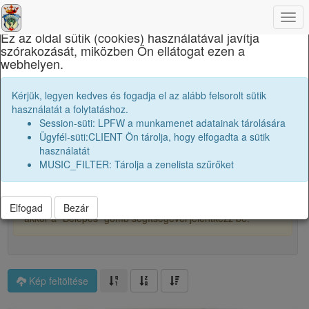
×
Togg
navi
Ez az oldal sütik (cookies) használatával javítja
szórakozását, miközben Ön ellátogat ezen a
Református Kollégium
webhelyen.
Osztályképek:
1995 12B
Kérjük, legyen kedves és fogadja el az alább felsorolt sütik
használatát a folytatáshoz.
Session-süti: LPFW a munkamenet adatainak tárolására
2
Ügyfél-süti:CLIENT Ön tárolja, hogy elfogadta a sütik
használatát
MUSIC_FILTER: Tárolja a zenelista szűrőket
Főalbum
A képek kicsitt homályosítva vannak, hogy védjük őket és
a tartalmukat. Ha szeretnéd teljes felbontásban látni őket,
Elfogad
Bezár
akkor a "Belépés" gomb segítségével jelentkezz be.
Kép feltöltése