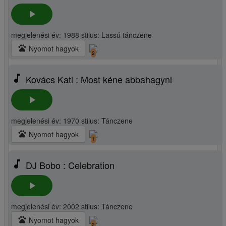
play_arrow
megjelenési év: 1988 stilus: Lassú tánczene
pets
Nyomot hagyok
2
music_note
Kovács Kati : Most kéne abbahagyni
play_arrow
megjelenési év: 1970 stilus: Tánczene
pets
Nyomot hagyok
1
music_note
DJ Bobo : Celebration
play_arrow
megjelenési év: 2002 stilus: Tánczene
pets
Nyomot hagyok
2