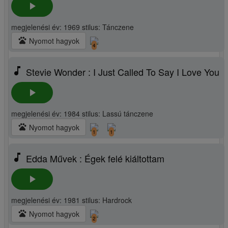
play_arrow
megjelenési év: 1969 stilus: Tánczene
pets
Nyomot hagyok
4
music_note
Stevie Wonder : I Just Called To Say I Love You
play_arrow
megjelenési év: 1984 stilus: Lassú tánczene
pets
Nyomot hagyok
1
1
music_note
Edda Művek : Égek felé kiáltottam
play_arrow
megjelenési év: 1981 stilus: Hardrock
pets
Nyomot hagyok
2