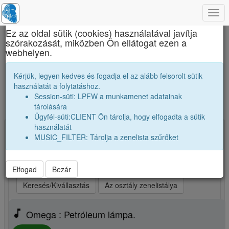
Togg
×
navi
Ez az oldal sütik (cookies) használatával javítja
szórakozását, miközben Ön ellátogat ezen a
Brassai Sámuel Líceum
webhelyen.
A mi osztályunk zenetoplistája. Ezeket
Kérjük, legyen kedves és fogadja el az alább felsorolt sütik
számokat szívesen hallgatjuk.
használatát a folytatáshoz.
Session-süti: LPFW a munkamenet adatainak
Új zene, vagy kedvenceim kiválasztása
tárolására
Ügyfél-süti:CLIENT Ön tárolja, hogy elfogadta a sütik
használatát
Kiválasztva: 25 Indítsd a lejátszót! (max 25)
MUSIC_FILTER: Tárolja a zenelista szűrőket
play_arrow
Legjobb szám elsőnek
play_arrow
Legjobb szám utoljára
play_arrow
Véletlenszerüen
Elfogad
Bezár
Keresés/Kivállasztás
Az osztály zenelistálya
music_note
Omega : Petróleum lámpa.