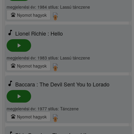
megjelenési év: 1984 stilus: Lassú tánczene
pets
Nyomot hagyok
1
music_note
Lionel Richie : Hello
play_arrow
megjelenési év: 1983 stilus: Lassú tánczene
pets
Nyomot hagyok
1
music_note
Baccara : The Devil Sent You to Lorado
play_arrow
megjelenési év: 1977 stilus: Tánczene
pets
Nyomot hagyok
1