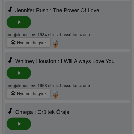
music_note
Jennifer Rush : The Power Of Love
play_arrow
megjelenési év: 1984 stilus: Lassú tánczene
pets
Nyomot hagyok
2
music_note
Whitney Houston : I Will Always Love You
play_arrow
megjelenési év: 1998 stilus: Lassú tánczene
pets
Nyomot hagyok
1
music_note
Omega : Orültek Órája
play_arrow