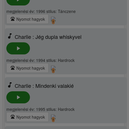
megjelenési év: 1996 stilus: Tánczene
pets
Nyomot hagyok
1
music_note
Charlie : Jég dupla whiskyvel
play_arrow
megjelenési év: 1994 stilus: Hardrock
pets
Nyomot hagyok
1
music_note
Charlie : Mindenki valakié
play_arrow
megjelenési év: 1995 stilus: Hardrock
pets
Nyomot hagyok
1