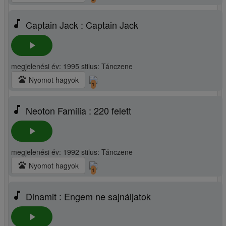
music_note
Captain Jack : Captain Jack
play_arrow
megjelenési év: 1995 stilus: Tánczene
pets
Nyomot hagyok
1
music_note
Neoton Familia : 220 felett
play_arrow
megjelenési év: 1992 stilus: Tánczene
pets
Nyomot hagyok
1
music_note
Dinamit : Engem ne sajnáljatok
play_arrow