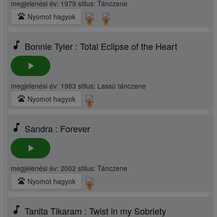
megjelenési év: 1979 stilus: Tánczene
pets
Nyomot hagyok
1
1
music_note
Bonnie Tyler : Total Eclipse of the Heart
play_arrow
megjelenési év: 1983 stilus: Lassú tánczene
pets
Nyomot hagyok
1
music_note
Sandra : Forever
play_arrow
megjelenési év: 2002 stilus: Tánczene
pets
Nyomot hagyok
1
music_note
Tanita Tikaram : Twist in my Sobriety