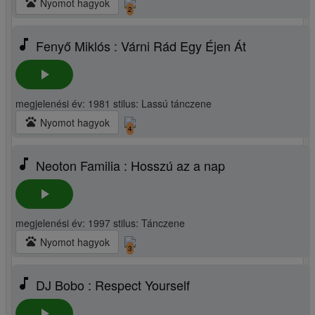
pets
Nyomot hagyok
2
music_note
Fenyő Miklós : Várni Rád Egy Éjen Át
play_arrow
megjelenési év: 1981 stilus: Lassú tánczene
pets
Nyomot hagyok
4
music_note
Neoton Familia : Hosszú az a nap
play_arrow
megjelenési év: 1997 stilus: Tánczene
pets
Nyomot hagyok
3
music_note
DJ Bobo : Respect Yourself
play_arrow