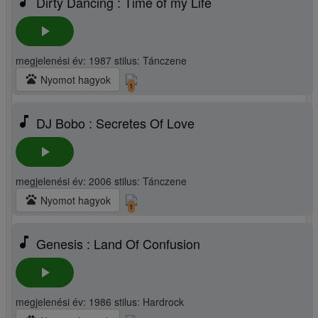
music_note
Dirty Dancing : Time of my Life
play_arrow
megjelenési év: 1987 stilus: Tánczene
pets
Nyomot hagyok
1
music_note
DJ Bobo : Secretes Of Love
play_arrow
megjelenési év: 2006 stilus: Tánczene
pets
Nyomot hagyok
1
music_note
Genesis : Land Of Confusion
play_arrow
megjelenési év: 1986 stilus: Hardrock