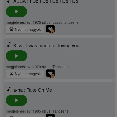
music_note
ABBA : I Do I Do I Do I Do I Do
play_arrow
megjelenési év: 1975 stilus: Lassú tánczene
pets
Nyomot hagyok
2
music_note
Kiss : I was made for loving you
play_arrow
megjelenési év: 1979 stilus: Tánczene
pets
Nyomot hagyok
2
music_note
a-ha : Take On Me
play_arrow
megjelenési év: 1985 stilus: Tánczene