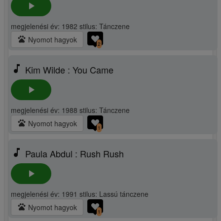
play_arrow
megjelenési év: 1982 stilus: Tánczene
pets
Nyomot hagyok
2
music_note
Kim Wilde : You Came
play_arrow
megjelenési év: 1988 stilus: Tánczene
pets
Nyomot hagyok
1
music_note
Paula Abdul : Rush Rush
play_arrow
megjelenési év: 1991 stilus: Lassú tánczene
pets
Nyomot hagyok
1