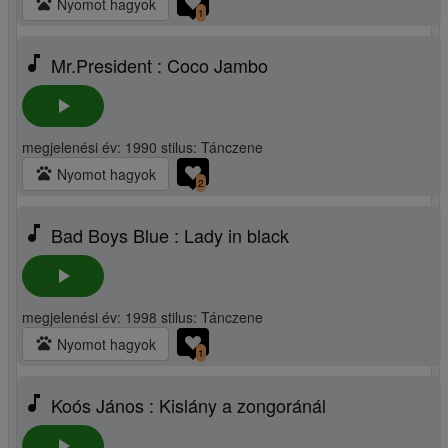
pets
Nyomot hagyok
1
music_note
Mr.President : Coco Jambo
play_arrow
megjelenési év: 1990 stilus: Tánczene
pets
Nyomot hagyok
2
music_note
Bad Boys Blue : Lady in black
play_arrow
megjelenési év: 1998 stilus: Tánczene
pets
Nyomot hagyok
1
music_note
Koós János : Kislány a zongoránál
play_arrow