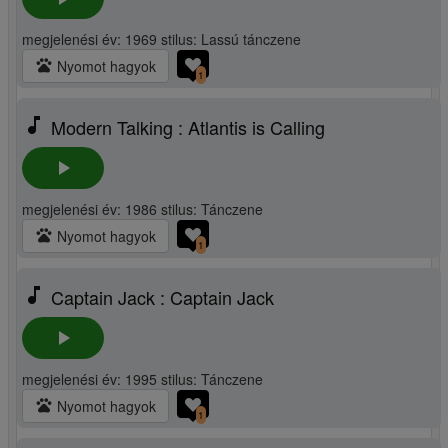
megjelenési év: 1969 stilus: Lassú tánczene
pets
Nyomot hagyok
1
music_note
Modern Talking : Atlantis is Calling
play_arrow
megjelenési év: 1986 stilus: Tánczene
pets
Nyomot hagyok
1
music_note
Captain Jack : Captain Jack
play_arrow
megjelenési év: 1995 stilus: Tánczene
pets
Nyomot hagyok
1