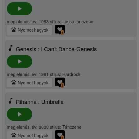
play_arrow
megjelenési év: 1983 stilus: Lassú tánczene
pets
Nyomot hagyok
1
music_note
Genesis : I Can't Dance-Genesis
play_arrow
megjelenési év: 1991 stilus: Hardrock
pets
Nyomot hagyok
2
music_note
Rihanna : Umbrella
play_arrow
megjelenési év: 2008 stilus: Tánczene
pets
Nyomot hagyok
1