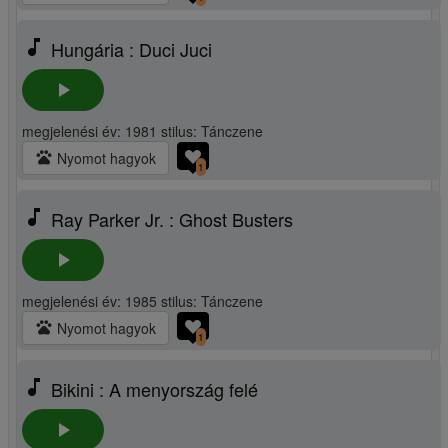
music_note
Hungária : Duci Juci
play_arrow
megjelenési év: 1981 stilus: Tánczene
pets
Nyomot hagyok
1
music_note
Ray Parker Jr. : Ghost Busters
play_arrow
megjelenési év: 1985 stilus: Tánczene
pets
Nyomot hagyok
1
music_note
Bikini : A menyország felé
play_arrow