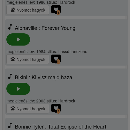
megjelenési év: 1986 stilus: Hardrock
pets
Nyomot hagyok
8
music_note
Alphaville : Forever Young
play_arrow
megjelenési év: 1984 stilus: Lassú tánczene
pets
Nyomot hagyok
2
music_note
Bikini : Ki visz majd haza
play_arrow
megjelenési év: 2003 stilus: Hardrock
pets
Nyomot hagyok
2
music_note
Bonnie Tyler : Total Eclipse of the Heart