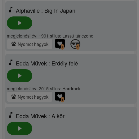
music_note
Alphaville : Big In Japan
play_arrow
megjelenési év: 1991 stilus: Lassú tánczene
pets
Nyomot hagyok
1
1
music_note
Edda Művek : Erdély felé
play_arrow
megjelenési év: 2015 stilus: Hardrock
pets
Nyomot hagyok
4
music_note
Edda Művek : A kör
play_arrow