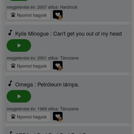
megjelenési év: 2007 stilus: Hardrock
pets
Nyomot hagyok
1
music_note
Kylie Minogue : Can't get you out of my head
play_arrow
megjelenési év: 2001 stilus: Tánczene
pets
Nyomot hagyok
3
music_note
Omega : Petróleum lámpa.
play_arrow
megjelenési év: 1969 stilus: Tánczene
pets
Nyomot hagyok
4