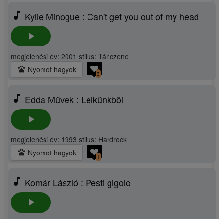
music_note
Kylie Minogue : Can't get you out of my head
play_arrow
megjelenési év: 2001 stilus: Tánczene
pets
Nyomot hagyok
3
music_note
Edda Művek : Lelkünkbõl
play_arrow
megjelenési év: 1993 stilus: Hardrock
pets
Nyomot hagyok
1
music_note
Komár László : Pesti gigolo
play_arrow