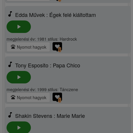
music_note
Edda Művek : Égek felé kiáltottam
play_arrow
megjelenési év: 1981 stilus: Hardrock
pets
Nyomot hagyok
2
music_note
Tony Esposito : Papa Chico
play_arrow
megjelenési év: 1999 stilus: Tánczene
pets
Nyomot hagyok
1
music_note
Shakin Stevens : Marie Marie
play_arrow