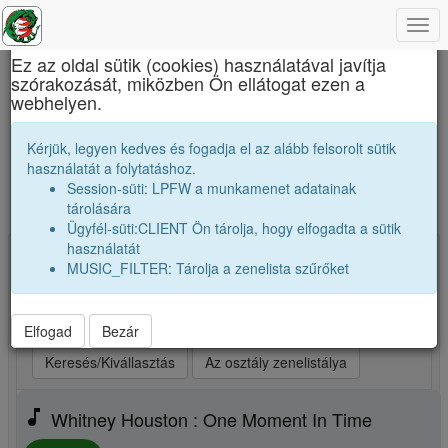
Togg
×
navi
Ez az oldal sütik (cookies) használatával javítja
szórakozását, miközben Ön ellátogat ezen a
Báthory István Elméleti Líceum
webhelyen.
A mi osztályunk zenetoplistája. Ezeket
Kérjük, legyen kedves és fogadja el az alább felsorolt sütik
számokat szívesen hallgatjuk.
használatát a folytatáshoz.
Session-süti: LPFW a munkamenet adatainak
Új zene, vagy kedvenceim kiválasztása
tárolására
Ügyfél-süti:CLIENT Ön tárolja, hogy elfogadta a sütik
használatát
Kiválasztva: 25 Indítsd a lejátszót! (max 25)
MUSIC_FILTER: Tárolja a zenelista szűrőket
play_arrow
Legjobb szám elsőnek
play_arrow
Legjobb szám utoljára
play_arrow
Véletlenszerüen
Elfogad
Bezár
Keresés/Kivállasztás
Az osztály zenelistálya
music_note
Whitney Houston : One Moment In Time