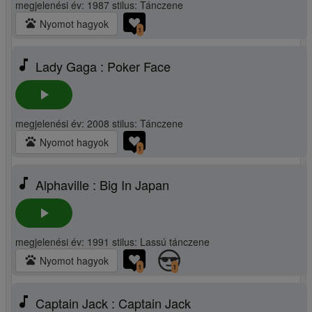
megjelenési év: 1987 stilus: Tánczene
pets
Nyomot hagyok
1
music_note
Lady Gaga : Poker Face
play_arrow
megjelenési év: 2008 stilus: Tánczene
pets
Nyomot hagyok
1
music_note
Alphaville : Big In Japan
play_arrow
megjelenési év: 1991 stilus: Lassú tánczene
pets
Nyomot hagyok
1
1
music_note
Captain Jack : Captain Jack