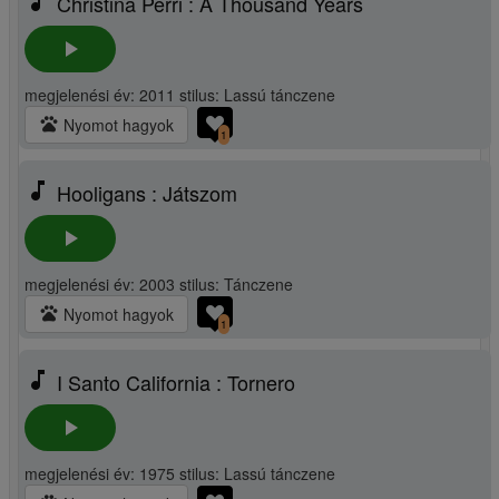
music_note
Christina Perri : A Thousand Years
play_arrow
megjelenési év: 2011 stilus: Lassú tánczene
pets
Nyomot hagyok
1
music_note
Hooligans : Játszom
play_arrow
megjelenési év: 2003 stilus: Tánczene
pets
Nyomot hagyok
1
music_note
I Santo California : Tornero
play_arrow
megjelenési év: 1975 stilus: Lassú tánczene