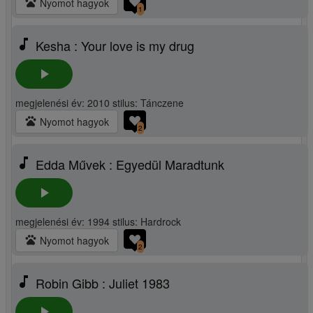
pets
Nyomot hagyok
1
music_note
Kesha : Your love is my drug
play_arrow
megjelenési év: 2010 stilus: Tánczene
pets
Nyomot hagyok
2
music_note
Edda Művek : Egyedül Maradtunk
play_arrow
megjelenési év: 1994 stilus: Hardrock
pets
Nyomot hagyok
2
music_note
Robin Gibb : Juliet 1983
play_arrow