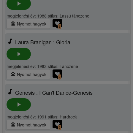
play_arrow
megjelenési év: 1988 stilus: Lassú tánczene
pets
Nyomot hagyok
3
music_note
Laura Branigan : Gloria
play_arrow
megjelenési év: 1982 stilus: Tánczene
pets
Nyomot hagyok
2
music_note
Genesis : I Can't Dance-Genesis
play_arrow
megjelenési év: 1991 stilus: Hardrock
pets
Nyomot hagyok
2