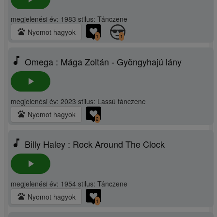
megjelenési év: 1983 stilus: Tánczene
pets
Nyomot hagyok
1
1
music_note
Omega : Mága Zoltán - Gyöngyhajú lány
play_arrow
megjelenési év: 2023 stilus: Lassú tánczene
pets
Nyomot hagyok
2
music_note
Billy Haley : Rock Around The Clock
play_arrow
megjelenési év: 1954 stilus: Tánczene
pets
Nyomot hagyok
1