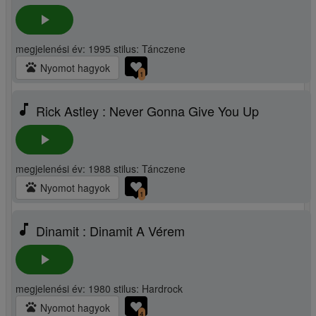
play_arrow
megjelenési év: 1995 stilus: Tánczene
pets
Nyomot hagyok
1
music_note
Rick Astley : Never Gonna Give You Up
play_arrow
megjelenési év: 1988 stilus: Tánczene
pets
Nyomot hagyok
1
music_note
Dinamit : Dinamit A Vérem
play_arrow
megjelenési év: 1980 stilus: Hardrock
pets
Nyomot hagyok
4