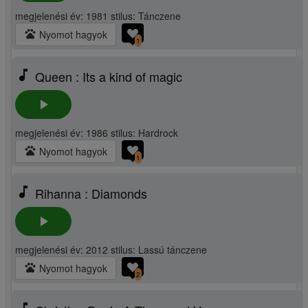
megjelenési év: 1981 stilus: Tánczene
pets
Nyomot hagyok
1
music_note
Queen : Its a kind of magic
play_arrow
megjelenési év: 1986 stilus: Hardrock
pets
Nyomot hagyok
1
music_note
Rihanna : Diamonds
play_arrow
megjelenési év: 2012 stilus: Lassú tánczene
pets
Nyomot hagyok
2