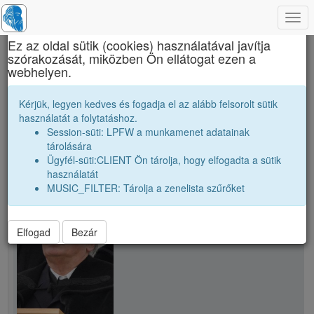
Togg
×
navi
Ez az oldal sütik (cookies) használatával javítja
szórakozását, miközben Ön ellátogat ezen a
Brassai Sámuel Líceum
webhelyen.
B. István
Kérjük, legyen kedves és fogadja el az alább felsorolt sütik
használatát a folytatáshoz.
Session-süti: LPFW a munkamenet adatainak
person
tárolására
Ügyfél-süti:CLIENT Ön tárolja, hogy elfogadta a sütik
használatát
person
B. István
MUSIC_FILTER: Tárolja a zenelista szűrőket
Elfogad
Bezár