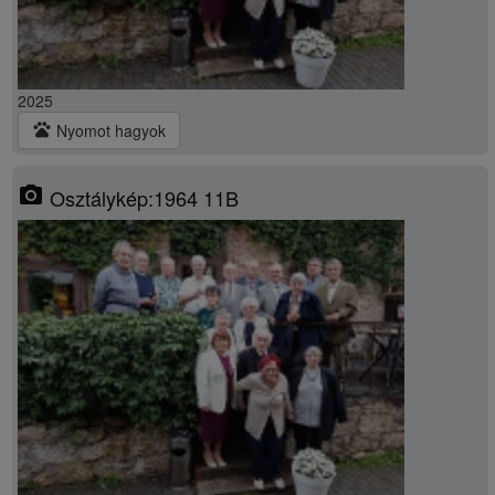
2025
pets
Nyomot hagyok
photo_camera
Osztálykép:1964 11B