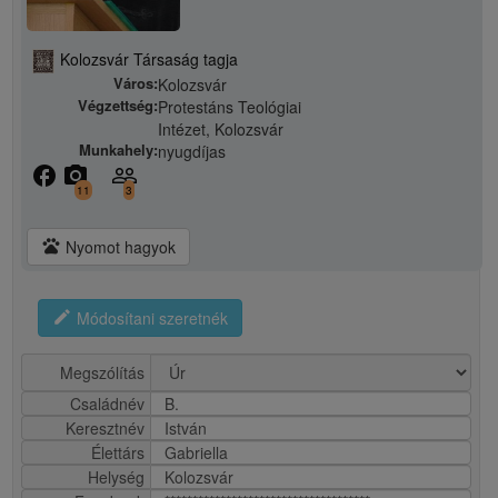
Kolozsvár Társaság tagja
Város:
Kolozsvár
Végzettség:
Protestáns Teológiai
Intézet, Kolozsvár
Munkahely:
nyugdíjas
facebook
camera_alt
people_outline
11
3
pets
Nyomot hagyok
edit
Módosítani szeretnék
Megszólítás
Családnév
B.
Keresztnév
István
Élettárs
Gabriella
Helység
Kolozsvár