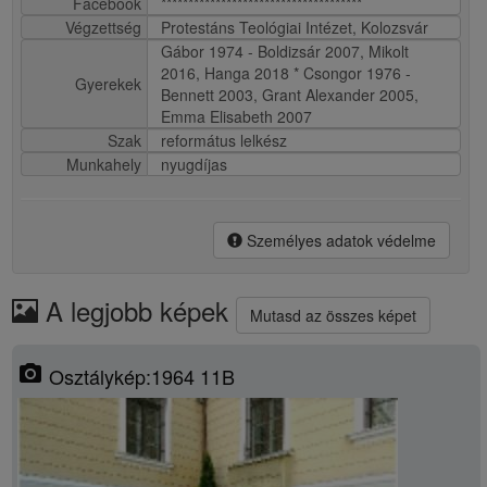
Facebook
*************************************
Végzettség
Protestáns Teológiai Intézet, Kolozsvár
Gábor 1974 - Boldizsár 2007, Mikolt
2016, Hanga 2018 * Csongor 1976 -
Gyerekek
Bennett 2003, Grant Alexander 2005,
Emma Elisabeth 2007
Szak
református lelkész
Munkahely
nyugdíjas
Személyes adatok védelme
A legjobb képek
Mutasd az összes képet
photo_camera
Osztálykép:1964 11B