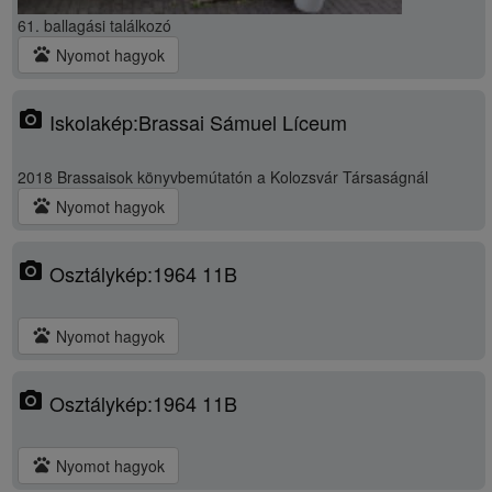
61. ballagási találkozó
pets
Nyomot hagyok
photo_camera
Iskolakép:Brassai Sámuel Líceum
2018 Brassaisok könyvbemútatón a Kolozsvár Társaságnál
pets
Nyomot hagyok
photo_camera
Osztálykép:1964 11B
pets
Nyomot hagyok
photo_camera
Osztálykép:1964 11B
pets
Nyomot hagyok