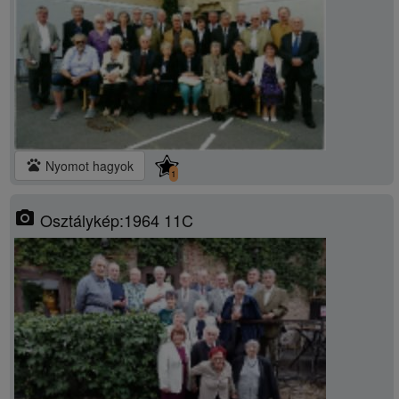
pets
Nyomot hagyok
1
photo_camera
Osztálykép:1964 11C