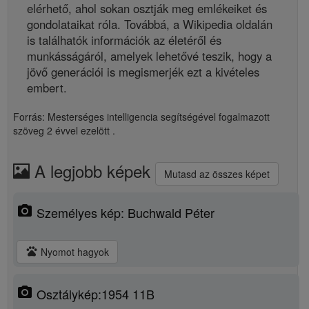
elérhető, ahol sokan osztják meg emlékeiket és
gondolataikat róla. Továbbá, a Wikipedia oldalán
is találhatók információk az életéről és
munkásságáról, amelyek lehetővé teszik, hogy a
jövő generációi is megismerjék ezt a kivételes
embert.
Forrás: Mesterséges intelligencia segítségével fogalmazott
szöveg
2 évvel ezelött
.
A legjobb képek
Mutasd az összes képet
photo_camera
Személyes kép: Buchwald Péter
pets
Nyomot hagyok
photo_camera
Osztálykép:1954 11B