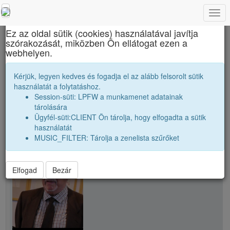
Togg
×
navi
Ez az oldal sütik (cookies) használatával javítja
szórakozását, miközben Ön ellátogat ezen a
Református Kollégium
webhelyen.
Buchwald Péter
Kérjük, legyen kedves és fogadja el az alább felsorolt sütik
használatát a folytatáshoz.
Session-süti: LPFW a munkamenet adatainak
person
whatshot
tárolására
Ügyfél-süti:CLIENT Ön tárolja, hogy elfogadta a sütik
használatát
person
Buchwald Péter
MUSIC_FILTER: Tárolja a zenelista szűrőket
Elfogad
Bezár