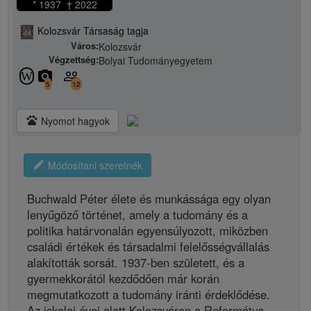
* 1937 † 2022
Kolozsvár Társaság tagja
Város:
Kolozsvár
Végzettség:
Bolyai Tudományegyetem
camera_alt
people_outline
W
5
12
pets
Nyomot hagyok
edit
Módosítani szeretnék
Buchwald Péter élete és munkássága egy olyan
lenyűgöző történet, amely a tudomány és a
politika határvonalán egyensúlyozott, miközben
családi értékek és társadalmi felelősségvállalás
alakították sorsát. 1937-ben született, és a
gyermekkorától kezdődően már korán
megmutatkozott a tudomány iránti érdeklődése.
Az iskolai évei alatt Kolozsváron a Református