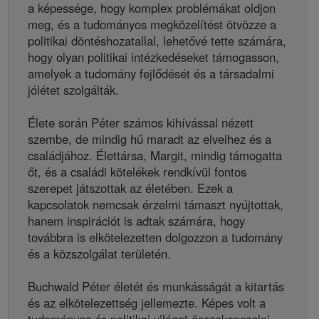
a képessége, hogy komplex problémákat oldjon
meg, és a tudományos megközelítést ötvözze a
politikai döntéshozatallal, lehetővé tette számára,
hogy olyan politikai intézkedéseket támogasson,
amelyek a tudomány fejlődését és a társadalmi
jólétet szolgálták.
Élete során Péter számos kihívással nézett
szembe, de mindig hű maradt az elveihez és a
családjához. Élettársa, Margit, mindig támogatta
őt, és a családi kötelékek rendkívül fontos
szerepet játszottak az életében. Ezek a
kapcsolatok nemcsak érzelmi támaszt nyújtottak,
hanem inspirációt is adtak számára, hogy
továbbra is elkötelezetten dolgozzon a tudomány
és a közszolgálat területén.
Buchwald Péter életét és munkásságát a kitartás
és az elkötelezettség jellemezte. Képes volt a