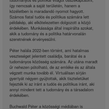
tudományos és politikai világot összekapcsolni,
így nemcsak a saját területén, hanem a
közéletben is maradandó nyomot hagyott.
Számos fiatal tudós és politikus számára lett
példakép, aki elkötelezetten dolgozott a közjó
érdekében. Munkássága által inspirálta azokat,
akik a tudomány és a politika határvonalán
szeretnének érvényesülni.
Péter halála 2022-ben történt, ami hatalmas
veszteséget jelentett családja, barátai és a
tudományos közösség számára. Az utána maradt
űr nehezen pótolható, de az emléke és az általa
végzett munka tovább él. Virtuálisan sírján
gyertyát négyen gyújtottak, akik tiszteletüket
fejezték ki az iránt a tudós és politikus iránt, aki
annyi mindent tett a tudomány és a társadalom
érdekében.
Buchwald Péter a közösségi médiában is