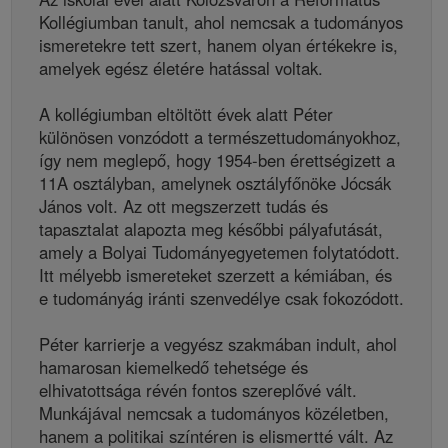
Kollégiumban tanult, ahol nemcsak a tudományos
ismeretekre tett szert, hanem olyan értékekre is,
amelyek egész életére hatással voltak.
A kollégiumban eltöltött évek alatt Péter
különösen vonzódott a természettudományokhoz,
így nem meglepő, hogy 1954-ben érettségizett a
11A osztályban, amelynek osztályfőnöke Jócsák
János volt. Az ott megszerzett tudás és
tapasztalat alapozta meg későbbi pályafutását,
amely a Bolyai Tudományegyetemen folytatódott.
Itt mélyebb ismereteket szerzett a kémiában, és
e tudományág iránti szenvedélye csak fokozódott.
Péter karrierje a vegyész szakmában indult, ahol
hamarosan kiemelkedő tehetsége és
elhivatottsága révén fontos szereplővé vált.
Munkájával nemcsak a tudományos közéletben,
hanem a politikai színtéren is elismertté vált. Az