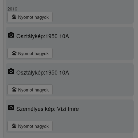
2016
pets
Nyomot hagyok
photo_camera
Osztálykép:1950 10A
pets
Nyomot hagyok
photo_camera
Osztálykép:1950 10A
pets
Nyomot hagyok
photo_camera
Személyes kép: Vízi Imre
pets
Nyomot hagyok