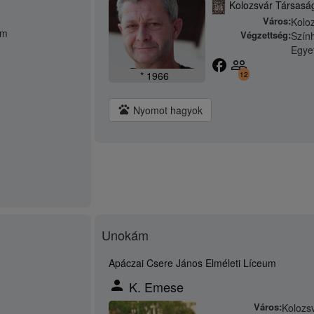
Kolozsvár Társaság
Város:
Kolo
em
Végzettség:
Szín
Egye
facebook
people_outline
* 1966
12
pets
Nyomot hagyok
Unokám
Apáczai Csere János Elméleti Líceum
person
K. Emese
Város:
Kolozs