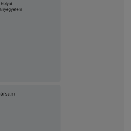
 Bolyai
ányegyetem
társam