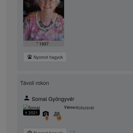
* 1937
pets
Nyomot hagyok
Távoli rokon
person
Somai Gyöngyvér
Város:
Kolozsvár
† 2021
camera_alt
people_outline
2
12
pets