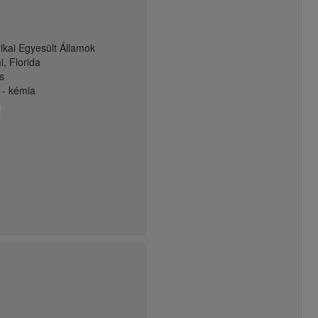
ikai Egyesült Államok
, Florida
us
a - kémia