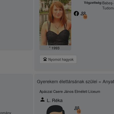
Végzettség:
Babeş-
Tudom
facebook
people_outline
12
* 1993
pets
Nyomot hagyok
Gyerekem élettársának szülei = Anya
Apáczai Csere János Elméleti Líceum
person
L. Réka
people_outline
12
domány