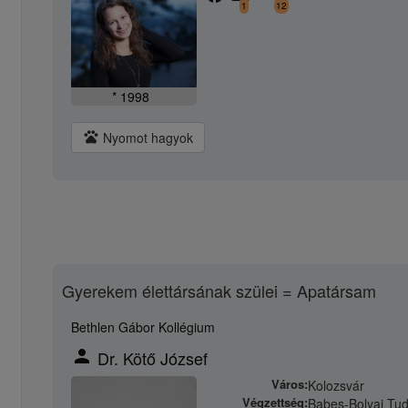
1
12
* 1998
pets
Nyomot hagyok
Gyerekem élettársának szülei = Apatársam
Bethlen Gábor Kollégium
person
Dr. Kötő József
Város:
Kolozsvár
Végzettség:
Babes-Bolyai Tu