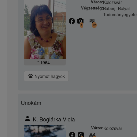
Város:
Kolozsvár
Végzettség:
Babeş- Bolyai
Tudományegyet
facebook
camera_alt
people_outline
1
12
* 1964
pets
Nyomot hagyok
Unokám
person
K. Boglárka Viola
Város:
Kolozsvár
facebook
camera_alt
people_outline