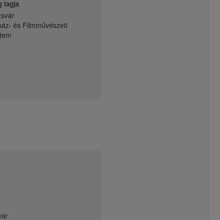
 tagja
zsvár
ház- és Filmművészeti
tem
vár