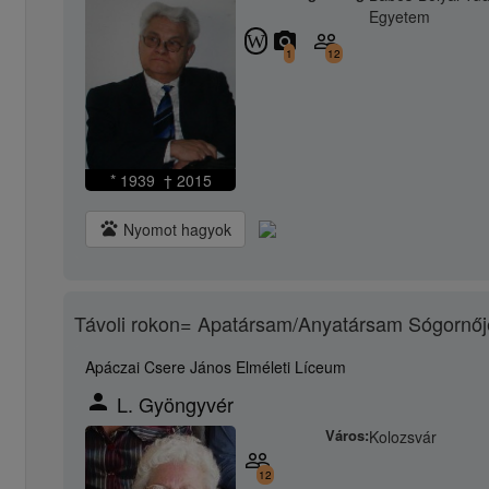
Egyetem
camera_alt
people_outline
W
1
12
* 1939 † 2015
pets
Nyomot hagyok
Távoli rokon= Apatársam/Anyatársam Sógornőj
Apáczai Csere János Elméleti Líceum
person
L. Gyöngyvér
Város:
Kolozsvár
people_outline
12