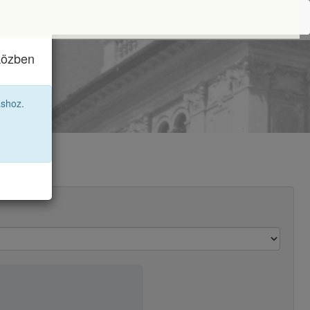
iközben
áshoz.