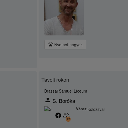
pets
Nyomot hagyok
Távoli rokon
Brassai Sámuel Líceum
person
S. Boróka
Város:
Kolozsvár
facebook
people_outline
12