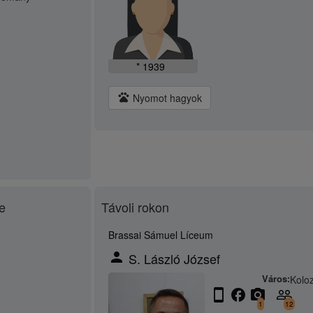
* 1939
pets
Nyomot hagyok
e
Távoli rokon
Brassai Sámuel Líceum
person
S. László József
Város:
Kolo
stay_current_portrait
facebook
camera_alt
people_outline
1
12