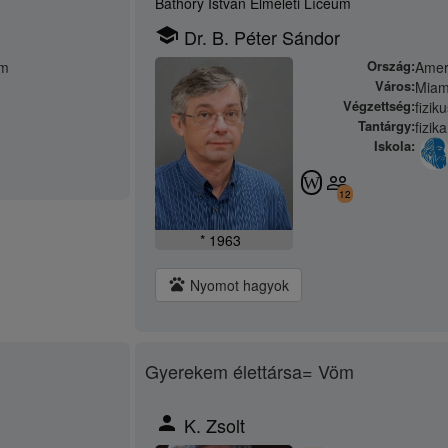
Báthory István Elméleti Líceum
school
Dr. B. Péter Sándor
Ország:
em
Amer
Város:
Miami
Végzettség:
fizik
Tantárgy:
fizik
Iskola:
people_outline
W
12
* 1963
pets
Nyomot hagyok
Gyerekem élettársa= Vöm
person
K. Zsolt