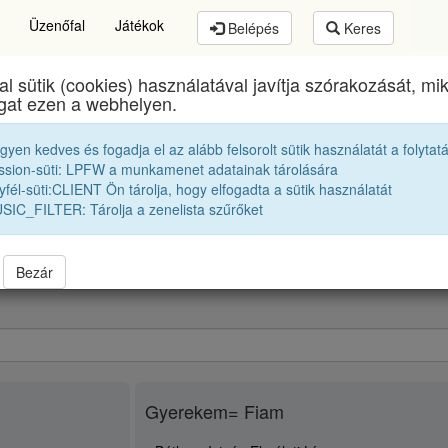
Üzenőfal
Játékok
Belépés
Keres
al sütik (cookies) használatával javítja szórakozását, m
Református Kollégium
egykori diákjai
1954 11A
ogat ezen a webhelyen.
egyen kedves és fogadja el az alább felsorolt sütik használatát a folytat
Buchwald Péter
ssion-süti: LPFW a munkamenet adatainak tárolására
fél-süti:CLIENT Ön tárolja, hogy elfogadta a sütik használatát
SIC_FILTER: Tárolja a zenelista szűrőket
Bezár
Gyerekem= Fiam