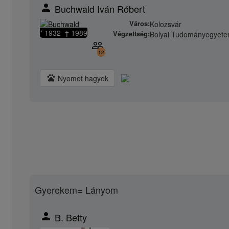
person
Buchwald Iván Róbert
Város:
Kolozsvár
* 1932 † 1989
Végzettség:
Bolyai Tudományegyet
people_outline
12
pets
Nyomot hagyok
Gyerekem= Lányom
person
B. Betty