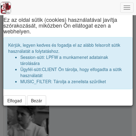
Togg
×
navi
Ez az oldal sütik (cookies) használatával javítja
szórakozását, miközben Ön ellátogat ezen a
Apáczai Csere János Elméleti Líceum
webhelyen.
Jangó Judit
Kérjük, legyen kedves és fogadja el az alább felsorolt sütik
használatát a folytatáshoz.
Session-süti: LPFW a munkamenet adatainak
person
whatshot
tárolására
Ügyfél-süti:CLIENT Ön tárolja, hogy elfogadta a sütik
használatát
person
Jangó Judit
MUSIC_FILTER: Tárolja a zenelista szűrőket
Elfogad
Bezár