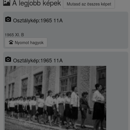
A legjobb képek
Mutasd az összes képet
photo_camera
Osztálykép:1965 11A
1965 XI. B
pets
Nyomot hagyok
photo_camera
Osztálykép:1965 11A