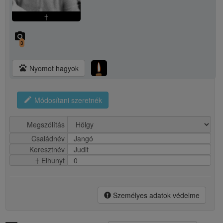
†
camera_alt
3
pets
Nyomot hagyok
edit
Módosítani szeretnék
Megszólítás
Családnév
Jangó
Keresztnév
Judit
† Elhunyt
0
Személyes adatok védelme