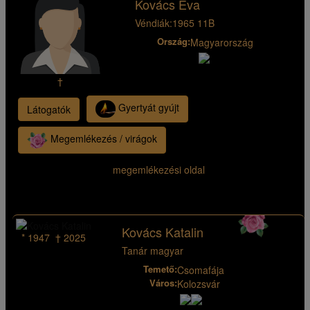
Kovács Éva
Véndiák:
1965 11B
Ország:
Magyarország
†
Gyertyát gyújt
Látogatók
Megemlékezés / virágok
megemlékezési oldal
Kovács Katalin
* 1947 † 2025
Tanár magyar
Temető:
Csomafája
Város:
Kolozsvár