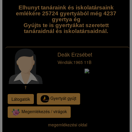
Elhunyt tanáraink és iskolatársaink
emlékére 25724 gyertyából még 4237
gyertya ég
Gyújts te is gyertyákat szeretett
tanáraidnál és iskolatársaidnál.
Deák Erzsébet
Véndiák:
1965 11B
†
Gyertyát gyújt
Látogatók
Megemlékezés / virágok
megemlékezési oldal