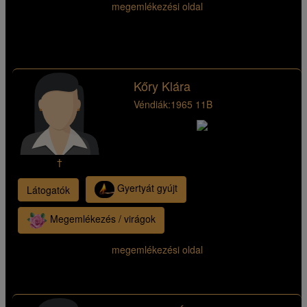
megemlékezési oldal
Kőry Klára
Véndiák:
1965 11B
†
Gyertyát gyújt
Látogatók
Megemlékezés / virágok
megemlékezési oldal