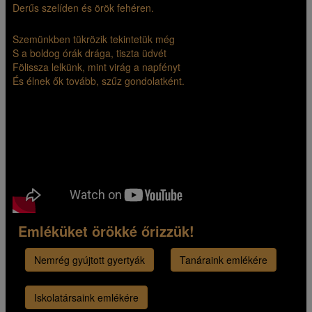
Derűs szelíden és örök fehéren.
Szemünkben tükrözik tekintetük még
S a boldog órák drága, tiszta üdvét
Fölissza lelkünk, mint virág a napfényt
És élnek ők tovább, szűz gondolatként.
Emléküket örökké őrizzük!
Nemrég gyújtott gyertyák
Tanáraink emlékére
Iskolatársaink emlékére