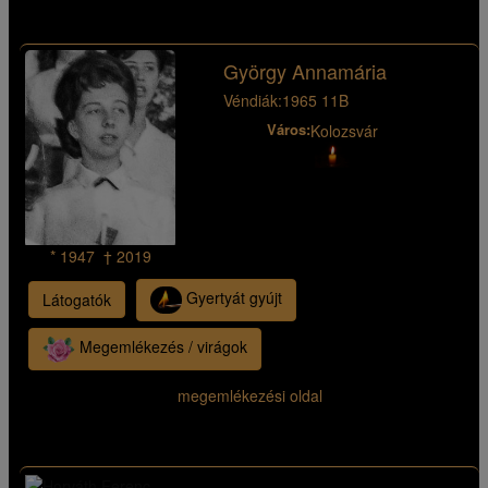
György Annamária
Véndiák:
1965 11B
Város:
Kolozsvár
* 1947 † 2019
Gyertyát gyújt
Látogatók
Megemlékezés / virágok
megemlékezési oldal