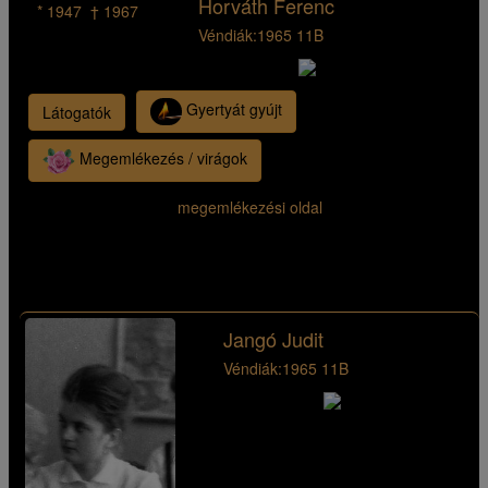
Horváth Ferenc
* 1947 † 1967
Véndiák:
1965 11B
Gyertyát gyújt
Látogatók
Megemlékezés / virágok
megemlékezési oldal
Jangó Judit
Véndiák:
1965 11B