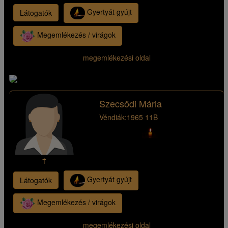
Gyertyát gyújt
Látogatók
Megemlékezés / virágok
megemlékezési oldal
Szecsődi Mária
Véndiák:
1965 11B
†
Gyertyát gyújt
Látogatók
Megemlékezés / virágok
megemlékezési oldal