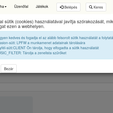
pha
Üzenőfal
Játékok
Belépés
Keres
al sütik (cookies) használatával javítja szórakozását, m
ai Farkas Elméleti Líceum
egykori diákjai
2011 12A
ogat ezen a webhelyen.
egyen kedves és fogadja el az alább felsorolt sütik használatát a folytat
K. Franci
ssion-süti: LPFW a munkamenet adatainak tárolására
fél-süti:CLIENT Ön tárolja, hogy elfogadta a sütik használatát
SIC_FILTER: Tárolja a zenelista szűrőket
Bezár