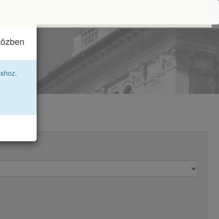
iközben
lpha
áshoz.