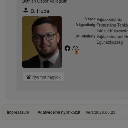
Bethlen Gábor Kollégium
person
B. Huba
Város:
Vajdakamarás
Végzettség:
Protestáns Teológ
Intézet Kolozsvár
Munkahely:
Vajdakamarási R
Egyházközség
facebook
people_outline
1
pets
Nyomot hagyok
Impresszum
Adatvédelmi nyilatkozat
Vers:2026.06.23