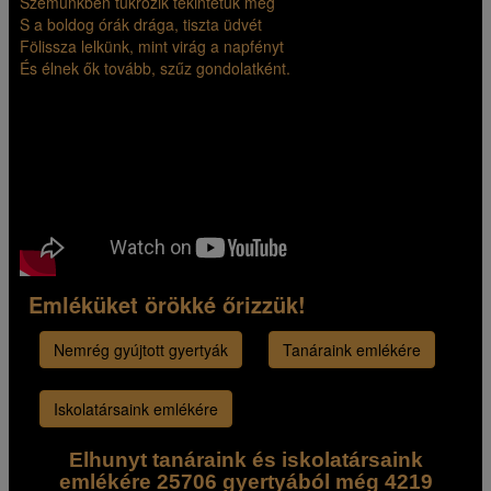
Szemünkben tükrözik tekintetük még
S a boldog órák drága, tiszta üdvét
Fölissza lelkünk, mint virág a napfényt
És élnek ők tovább, szűz gondolatként.
Emléküket örökké őrizzük!
Nemrég gyújtott gyertyák
Tanáraink emlékére
Iskolatársaink emlékére
Elhunyt tanáraink és iskolatársaink
emlékére 25706 gyertyából még 4219