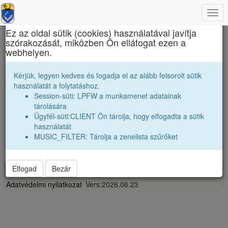
Togg
×
navi
Ez az oldal sütik (cookies) használatával javítja
szórakozását, miközben Ön ellátogat ezen a
Bolyai Farkas Elméleti Líceum
webhelyen.
Barátaink
Kérjük, legyen kedves és fogadja el az alább felsorolt sütik
használatát a folytatáshoz.
Névsor bővítése jó baráttal
Session-süti: LPFW a munkamenet adatainak
Vendégek száma:
0
tárolására
Ügyfél-süti:CLIENT Ön tárolja, hogy elfogadta a sütik
használatát
MUSIC_FILTER: Tárolja a zenelista szűrőket
...
Elfogad
Bezár
Impresszum
Adatvédelmi nyilatkozat
Vers:2026.06.23