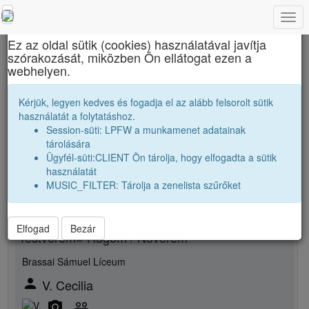
Togg
×
navi
Ez az oldal sütik (cookies) használatával javítja
szórakozását, miközben Ön ellátogat ezen a
Báthory István Elméleti Líceum
webhelyen.
Kászoni Zoltán
Kérjük, legyen kedves és fogadja el az alább felsorolt sütik
használatát a folytatáshoz.
Session-süti: LPFW a munkamenet adatainak
person
whatshot
tárolására
Ügyfél-süti:CLIENT Ön tárolja, hogy elfogadta a sütik
Új rokonsági kapcsolat megjelölése
használatát
MUSIC_FILTER: Tárolja a zenelista szűrőket
Rokon neme
Elfogad
Bezár
Testvérem= Hugom / Növérem
Brassai Sámuel Líceum
person
V. Cecilia
camera_alt
people_outline