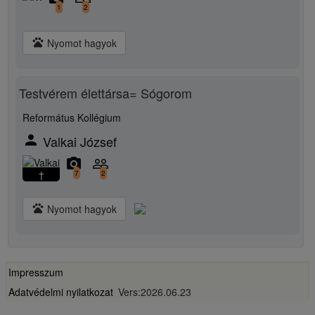
1
2
pets
Nyomot hagyok
Testvérem élettársa= Sógorom
Református Kollégium
person
Valkai József
camera_alt
people_outline
†
7
2
pets
Nyomot hagyok
Impresszum
Adatvédelmi nyilatkozat
Vers:2026.06.23