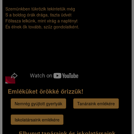
Szemünkben tükrözik tekintetük még
S a boldog órák drága, tiszta üdvét
Fölissza lelkünk, mint virág a napfényt
És élnek ők tovább, szűz gondolatként.
Emléküket örökké őrizzük!
Nemrég gyújtott gyertyák
Tanáraink emlékére
Iskolatársaink emlékére
Elhunyt tanáraink és iskolatársaink