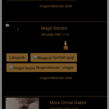
megemlékezési oldal
Magó Sándor
†
Véndiák:
1967 11C
Gyertyát gyújt
Látogatók
Megemlékezés / virágok
megemlékezési oldal
Móra Ormai Gábor
Véndiák:
1967 11C