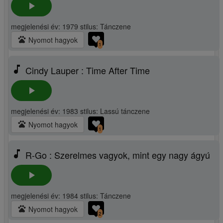
play_arrow
megjelenési év: 1979 stilus: Tánczene
pets
Nyomot hagyok
1
music_note
Cindy Lauper : Time After Time
play_arrow
megjelenési év: 1983 stilus: Lassú tánczene
pets
Nyomot hagyok
1
music_note
R-Go : Szerelmes vagyok, mint egy nagy ágyú
play_arrow
megjelenési év: 1984 stilus: Tánczene
pets
Nyomot hagyok
2