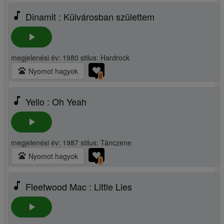
music_note
Dinamit : Külvárosban születtem
play_arrow
megjelenési év: 1980 stilus: Hardrock
pets
Nyomot hagyok
2
music_note
Yello : Oh Yeah
play_arrow
megjelenési év: 1987 stilus: Tánczene
pets
Nyomot hagyok
1
music_note
Fleetwood Mac : Little Lies
play_arrow