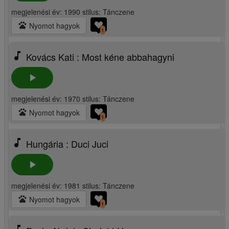
megjelenési év: 1990 stilus: Tánczene
pets
Nyomot hagyok
1
music_note
Kovács Kati : Most kéne abbahagyni
play_arrow
megjelenési év: 1970 stilus: Tánczene
pets
Nyomot hagyok
1
music_note
Hungária : Duci Juci
play_arrow
megjelenési év: 1981 stilus: Tánczene
pets
Nyomot hagyok
1