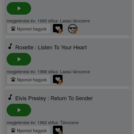
play_arrow
megjelenési év: 1990 stilus: Lassú tánczene
pets
Nyomot hagyok
1
2
music_note
Roxette : Listen To Your Heart
play_arrow
megjelenési év: 1988 stilus: Lassú tánczene
pets
Nyomot hagyok
1
music_note
Elvis Presley : Return To Sender
play_arrow
megjelenési év: 1962 stilus: Tánczene
pets
Nyomot hagyok
1