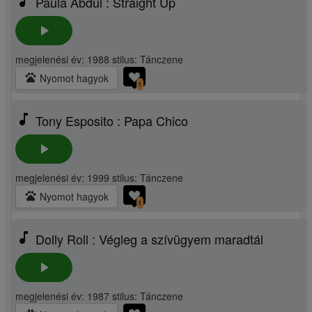
music_note
Paula Abdul : Straight Up
play_arrow
megjelenési év: 1988 stilus: Tánczene
pets
Nyomot hagyok
1
music_note
Tony Esposito : Papa Chico
play_arrow
megjelenési év: 1999 stilus: Tánczene
pets
Nyomot hagyok
1
music_note
Dolly Roll : Végleg a szívügyem maradtál
play_arrow
megjelenési év: 1987 stilus: Tánczene