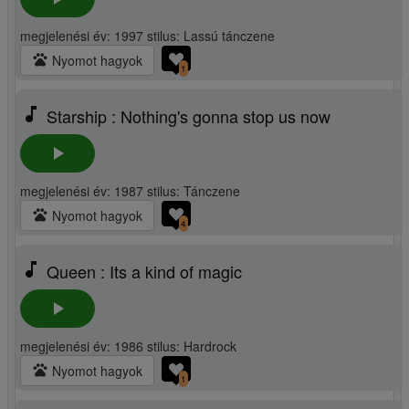
megjelenési év: 1997 stilus: Lassú tánczene
pets
Nyomot hagyok
1
music_note
Starship : Nothing's gonna stop us now
play_arrow
megjelenési év: 1987 stilus: Tánczene
pets
Nyomot hagyok
4
music_note
Queen : Its a kind of magic
play_arrow
megjelenési év: 1986 stilus: Hardrock
pets
Nyomot hagyok
1