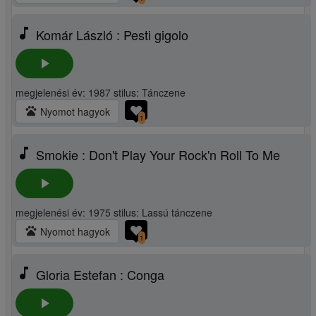
music_note
Komár László : Pesti gigolo
play_arrow
megjelenési év: 1987 stilus: Tánczene
pets
Nyomot hagyok
1
music_note
Smokie : Don't Play Your Rock'n Roll To Me
play_arrow
megjelenési év: 1975 stilus: Lassú tánczene
pets
Nyomot hagyok
1
music_note
Gloria Estefan : Conga
play_arrow