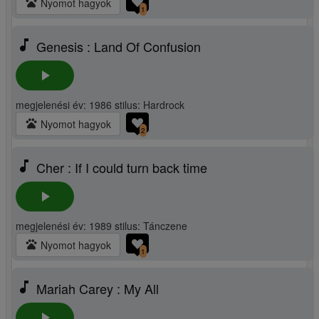
pets
Nyomot hagyok
1
music_note
Genesis : Land Of Confusion
play_arrow
megjelenési év: 1986 stilus: Hardrock
pets
Nyomot hagyok
2
music_note
Cher : If I could turn back time
play_arrow
megjelenési év: 1989 stilus: Tánczene
pets
Nyomot hagyok
1
music_note
Mariah Carey : My All
play_arrow