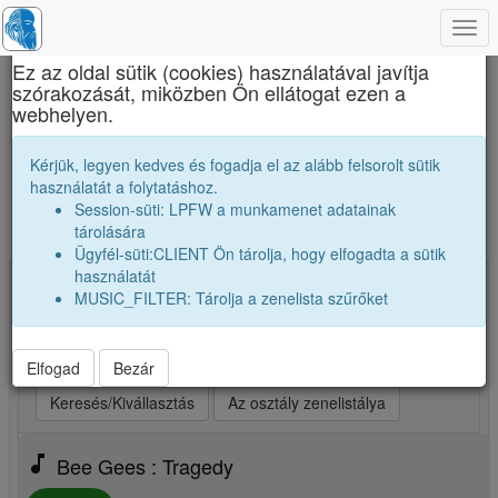
Togg
×
navi
Ez az oldal sütik (cookies) használatával javítja
szórakozását, miközben Ön ellátogat ezen a
Brassai Sámuel Líceum
webhelyen.
A mi osztályunk zenetoplistája. Ezeket
Kérjük, legyen kedves és fogadja el az alább felsorolt sütik
számokat szívesen hallgatjuk.
használatát a folytatáshoz.
Session-süti: LPFW a munkamenet adatainak
Új zene, vagy kedvenceim kiválasztása
tárolására
Ügyfél-süti:CLIENT Ön tárolja, hogy elfogadta a sütik
használatát
Kiválasztva: 25 Indítsd a lejátszót! (max 25)
MUSIC_FILTER: Tárolja a zenelista szűrőket
play_arrow
Legjobb szám elsőnek
play_arrow
Legjobb szám utoljára
play_arrow
Véletlenszerüen
Elfogad
Bezár
Keresés/Kivállasztás
Az osztály zenelistálya
music_note
Bee Gees : Tragedy