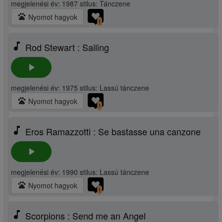
megjelenési év: 1987 stilus: Tánczene
pets
Nyomot hagyok
1
music_note
Rod Stewart : Sailing
play_arrow
megjelenési év: 1975 stilus: Lassú tánczene
pets
Nyomot hagyok
1
music_note
Eros Ramazzotti : Se bastasse una canzone
play_arrow
megjelenési év: 1990 stilus: Lassú tánczene
pets
Nyomot hagyok
1
music_note
Scorpions : Send me an Angel