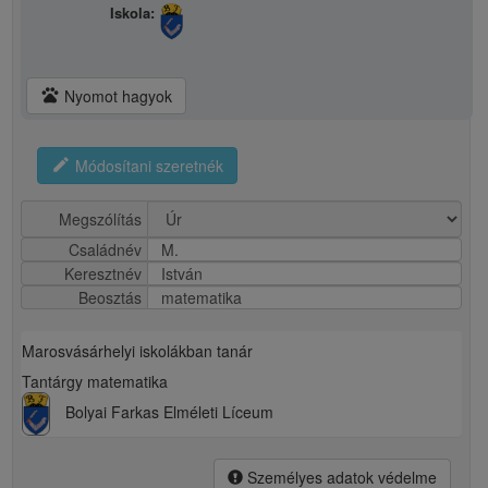
Iskola:
pets
Nyomot hagyok
edit
Módosítani szeretnék
Megszólítás
Családnév
M.
Keresztnév
István
Beosztás
matematika
Marosvásárhelyi iskolákban tanár
Tantárgy matematika
Bolyai Farkas Elméleti Líceum
Személyes adatok védelme