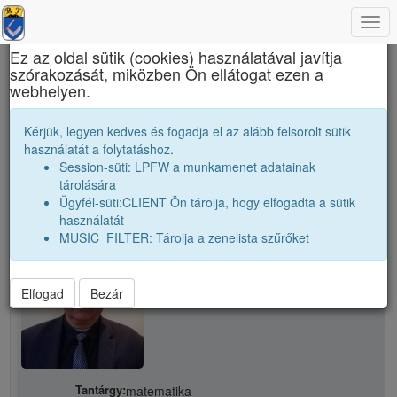
Togg
×
navi
Ez az oldal sütik (cookies) használatával javítja
szórakozását, miközben Ön ellátogat ezen a
Bolyai Farkas Elméleti Líceum
webhelyen.
Tanári kar
M. István
Kérjük, legyen kedves és fogadja el az alább felsorolt sütik
használatát a folytatáshoz.
Session-süti: LPFW a munkamenet adatainak
person
folder_shared
tárolására
Ügyfél-süti:CLIENT Ön tárolja, hogy elfogadta a sütik
használatát
school
M. István
MUSIC_FILTER: Tárolja a zenelista szűrőket
Elfogad
Bezár
Tantárgy:
matematika