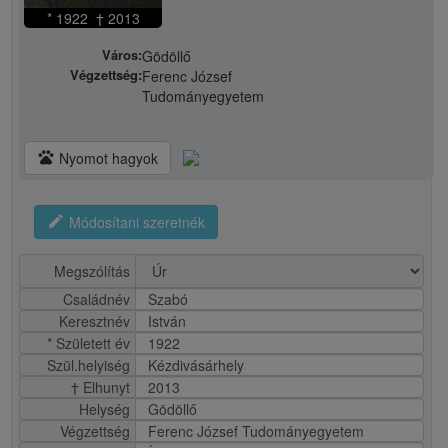
* 1922 † 2013
Város:
Gödöllő
Végzettség:
Ferenc József
Tudományegyetem
pets
Nyomot hagyok
edit
Módosítani szeretnék
Megszólítás
Családnév
Szabó
Keresztnév
István
* Született év
1922
Szül.helyiség
Kézdivásárhely
† Elhunyt
2013
Helység
Gödöllő
Végzettség
Ferenc József Tudományegyetem