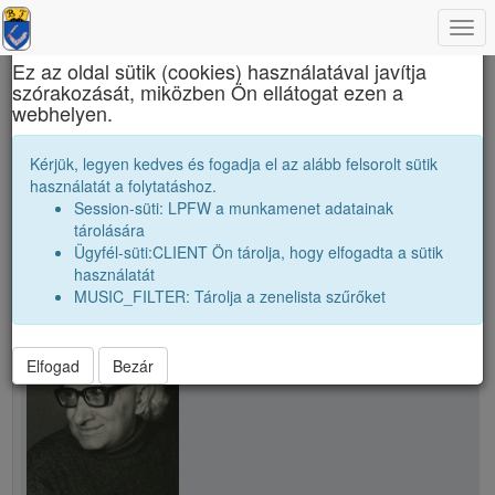
Togg
×
navi
Ez az oldal sütik (cookies) használatával javítja
szórakozását, miközben Ön ellátogat ezen a
Bolyai Farkas Elméleti Líceum
webhelyen.
Szabó István
Kérjük, legyen kedves és fogadja el az alább felsorolt sütik
használatát a folytatáshoz.
Session-süti: LPFW a munkamenet adatainak
person
whatshot
tárolására
Ügyfél-süti:CLIENT Ön tárolja, hogy elfogadta a sütik
használatát
person
Szabó István
MUSIC_FILTER: Tárolja a zenelista szűrőket
Elfogad
Bezár