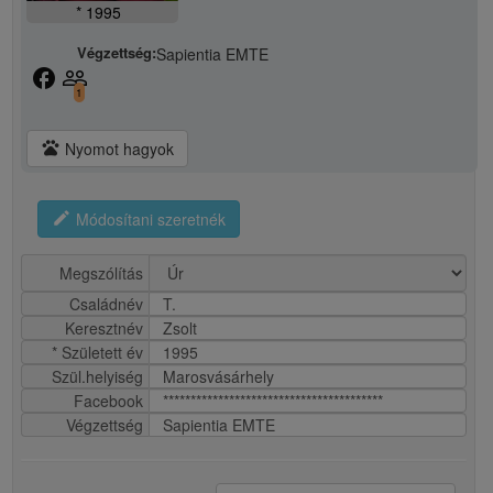
* 1995
Végzettség:
Sapientia EMTE
facebook
people_outline
1
pets
Nyomot hagyok
edit
Módosítani szeretnék
Megszólítás
Családnév
T.
Keresztnév
Zsolt
* Született év
1995
Szül.helyiség
Marosvásárhely
Facebook
****************************************
Végzettség
Sapientia EMTE