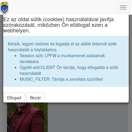
Togg
×
navi
Ez az oldal sütik (cookies) használatával javítja
szórakozását, miközben Ön ellátogat ezen a
Bolyai Farkas Elméleti Líceum
webhelyen.
T. Zsolt
Kérjük, legyen kedves és fogadja el az alább felsorolt sütik
használatát a folytatáshoz.
Session-süti: LPFW a munkamenet adatainak
person
tárolására
Ügyfél-süti:CLIENT Ön tárolja, hogy elfogadta a sütik
használatát
person
T. Zsolt
MUSIC_FILTER: Tárolja a zenelista szűrőket
Elfogad
Bezár